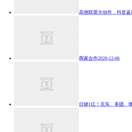
高佣联盟大动作，抖音返
商家合作
2020-12-06
日烧1亿！京东、美团、