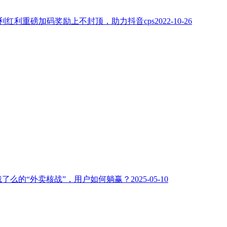
利红利重磅加码奖励上不封顶，助力抖音cps
2022-10-26
饿了么的“外卖核战”，用户如何躺赢？
2025-05-10