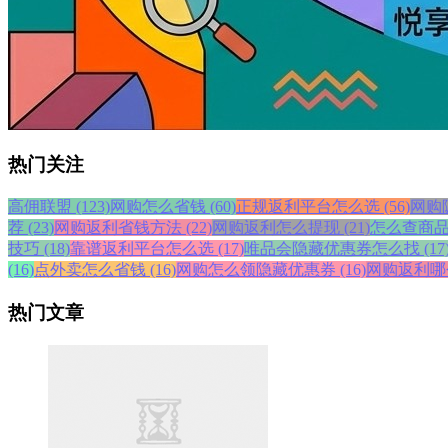
热门关注
高佣联盟 (123)
网购怎么省钱 (60)
正规返利平台怎么选 (56)
网购隐
荐 (23)
网购返利省钱方法 (22)
网购返利怎么提现 (21)
怎么查商品历
技巧 (18)
靠谱返利平台怎么选 (17)
唯品会隐藏优惠券怎么找 (17
(16)
点外卖怎么省钱 (16)
网购怎么领隐藏优惠券 (16)
网购返利哪个
热门文章