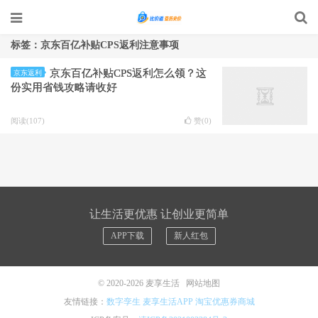
标签：京东百亿补贴CPS返利注意事项
京东百亿补贴CPS返利怎么领？这
京东返利
份实用省钱攻略请收好
阅读(107)
赞(
0
)
让生活更优惠 让创业更简单
APP下载
新人红包
© 2020-2026
麦享生活
网站地图
友情链接：
数字孪生
麦享生活APP
淘宝优惠券商城