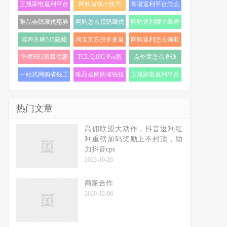
正规家电返利平台
网购省钱小技巧
靠谱返利平台怎么
怎么选 (18)
(18)
选 (17)
唯品会隐藏优惠券
网购怎么领隐藏优
网购返利哪个靠谱
怎么找 (17)
惠券 (17)
(16)
容声方糖515隐藏
淘宝京东拼多多返
网购返利怎么领取
优惠券 (16)
利 (16)
(16)
华凌HE1隐藏优惠
TCL Q10G Pro隐
点外卖怎么省钱
券 (16)
藏优惠券 (16)
(16)
一站式网购省钱工
唯品会网购省钱技
正规家电返利平台
具 (15)
巧 (15)
推荐 (15)
热门文章
高佣联盟大动作，抖音返利红
利重磅加码奖励上不封顶，助
力抖音cps
2022-10-26
商家合作
2020-12-06