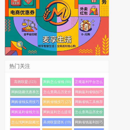
热门关注
高佣联盟 (123)
网购怎么省钱 (60)
正规返利平台怎么
选 (56)
网购隐藏优惠券怎
怎么查商品历史价
网购返利省钱技巧
么找 (38)
格 (35)
(34)
网购省钱实用技巧
网购省钱技巧 (27)
网购省钱工具推荐
(33)
(23)
网购返利省钱方法
网购返利怎么提现
怎么查商品历史价
(22)
(21)
格走势 (20)
怎么找网购隐藏优
高佣联盟团长 (19)
网购省钱返利技巧
惠券 (20)
(19)