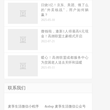
日烧1亿！京东、美团、饿了么
的“外卖核战”，用户如何躺
赢？
2025-05-10
撒钱啦，邀新1人得最高6元现
金！高佣联盟土豪模式开启
2022-07-21
暖心！高佣联盟成都服务中心
为贫困老人送去关怀和温暖
2021-05-11
联系我们
麦享生活微信小程序 &nbsp 麦享生活微信公众号