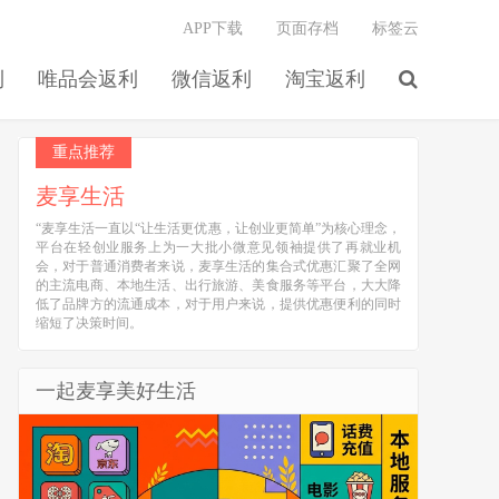
APP下载
页面存档
标签云
利
唯品会返利
微信返利
淘宝返利
重点推荐
麦享生活
“麦享生活一直以“让生活更优惠，让创业更简单”为核心理念，
平台在轻创业服务上为一大批小微意见领袖提供了再就业机
会，对于普通消费者来说，麦享生活的集合式优惠汇聚了全网
的主流电商、本地生活、出行旅游、美食服务等平台，大大降
低了品牌方的流通成本，对于用户来说，提供优惠便利的同时
缩短了决策时间。
一起麦享美好生活