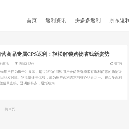
首页
返利资讯
拼多多返利
京东返
自营商品专属CPS返利：轻松解锁购物省钱新姿势
享生活
阅读(139)
赞(
0
)
络购物用户行为报告》显示，超过68%的网购用户会优先选择带有返利优惠的购物渠
品因品质保障、物流快捷等优势，成为用户返利需求的核心场景之一。在众多返利
凭借其直接、透明的特点，逐渐成为...
共 0 页