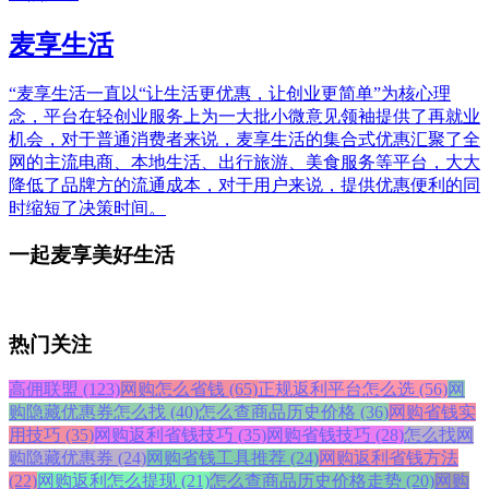
麦享生活
“麦享生活一直以“让生活更优惠，让创业更简单”为核心理
念，平台在轻创业服务上为一大批小微意见领袖提供了再就业
机会，对于普通消费者来说，麦享生活的集合式优惠汇聚了全
网的主流电商、本地生活、出行旅游、美食服务等平台，大大
降低了品牌方的流通成本，对于用户来说，提供优惠便利的同
时缩短了决策时间。
一起麦享美好生活
热门关注
高佣联盟 (123)
网购怎么省钱 (65)
正规返利平台怎么选 (56)
网
购隐藏优惠券怎么找 (40)
怎么查商品历史价格 (36)
网购省钱实
用技巧 (35)
网购返利省钱技巧 (35)
网购省钱技巧 (28)
怎么找网
购隐藏优惠券 (24)
网购省钱工具推荐 (24)
网购返利省钱方法
(22)
网购返利怎么提现 (21)
怎么查商品历史价格走势 (20)
网购