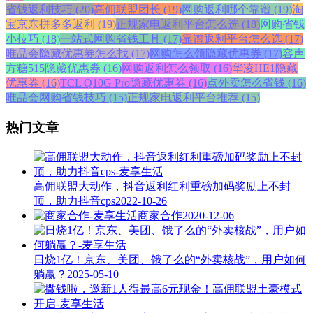
省钱返利技巧 (20)
高佣联盟团长 (19)
网购返利哪个靠谱 (19)
淘
宝京东拼多多返利 (19)
正规家电返利平台怎么选 (18)
网购省钱
小技巧 (18)
一站式网购省钱工具 (17)
靠谱返利平台怎么选 (17)
唯品会隐藏优惠券怎么找 (17)
网购怎么领隐藏优惠券 (17)
容声
方糖515隐藏优惠券 (16)
网购返利怎么领取 (16)
华凌HE1隐藏
优惠券 (16)
TCL Q10G Pro隐藏优惠券 (16)
点外卖怎么省钱 (16)
唯品会网购省钱技巧 (15)
正规家电返利平台推荐 (15)
热门文章
高佣联盟大动作，抖音返利红利重磅加码奖励上不封
顶，助力抖音cps
2022-10-26
商家合作
2020-12-06
日烧1亿！京东、美团、饿了么的“外卖核战”，用户如何
躺赢？
2025-05-10