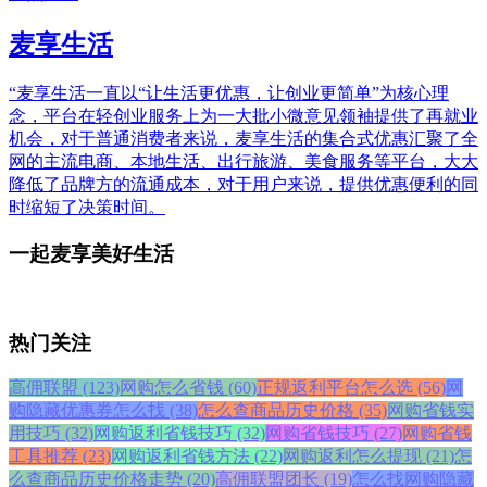
麦享生活
“麦享生活一直以“让生活更优惠，让创业更简单”为核心理
念，平台在轻创业服务上为一大批小微意见领袖提供了再就业
机会，对于普通消费者来说，麦享生活的集合式优惠汇聚了全
网的主流电商、本地生活、出行旅游、美食服务等平台，大大
降低了品牌方的流通成本，对于用户来说，提供优惠便利的同
时缩短了决策时间。
一起麦享美好生活
热门关注
高佣联盟 (123)
网购怎么省钱 (60)
正规返利平台怎么选 (56)
网
购隐藏优惠券怎么找 (38)
怎么查商品历史价格 (35)
网购省钱实
用技巧 (32)
网购返利省钱技巧 (32)
网购省钱技巧 (27)
网购省钱
工具推荐 (23)
网购返利省钱方法 (22)
网购返利怎么提现 (21)
怎
么查商品历史价格走势 (20)
高佣联盟团长 (19)
怎么找网购隐藏