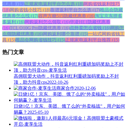
优惠券 (19)
正规家电返利平台怎么选 (18)
网购省钱返利技巧
(18)
网购省钱小技巧 (18)
靠谱返利平台怎么选 (17)
唯品会隐藏
优惠券怎么找 (17)
容声方糖515隐藏优惠券 (16)
淘宝京东拼多
多返利 (16)
网购返利怎么领取 (16)
华凌HE1隐藏优惠券
(16)
TCL Q10G Pro隐藏优惠券 (16)
点外卖怎么省钱 (16)
网购怎
么领隐藏优惠券 (16)
网购返利哪个靠谱 (15)
一站式网购省钱工
具 (15)
唯品会网购省钱技巧 (15)
正规家电返利平台推荐 (15)
热门文章
高佣联盟大动作，抖音返利红利重磅加码奖励上不封
顶，助力抖音cps
2022-10-26
商家合作
2020-12-06
日烧1亿！京东、美团、饿了么的“外卖核战”，用户如何
躺赢？
2025-05-10