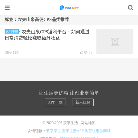
标签：农夫山泉高佣CPS品类推荐
农夫山泉CPS返利平台：如何通过
返利资讯
日常消费轻松赚取额外收益
阅读(128)
赞(
0
)
让生活更优惠 让创业更简单
APP下载
新人红包
© 2020-2026
麦享生活
网站地图
友情链接：
数字孪生
麦享生活APP
淘宝优惠券商城