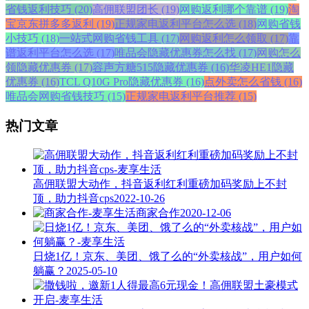
省钱返利技巧 (20)
高佣联盟团长 (19)
网购返利哪个靠谱 (19)
淘
宝京东拼多多返利 (19)
正规家电返利平台怎么选 (18)
网购省钱
小技巧 (18)
一站式网购省钱工具 (17)
网购返利怎么领取 (17)
靠
谱返利平台怎么选 (17)
唯品会隐藏优惠券怎么找 (17)
网购怎么
领隐藏优惠券 (17)
容声方糖515隐藏优惠券 (16)
华凌HE1隐藏
优惠券 (16)
TCL Q10G Pro隐藏优惠券 (16)
点外卖怎么省钱 (16)
唯品会网购省钱技巧 (15)
正规家电返利平台推荐 (15)
热门文章
高佣联盟大动作，抖音返利红利重磅加码奖励上不封
顶，助力抖音cps
2022-10-26
商家合作
2020-12-06
日烧1亿！京东、美团、饿了么的“外卖核战”，用户如何
躺赢？
2025-05-10