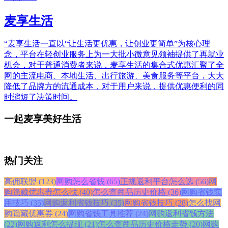
麦享生活
“麦享生活一直以“让生活更优惠，让创业更简单”为核心理
念，平台在轻创业服务上为一大批小微意见领袖提供了再就业
机会，对于普通消费者来说，麦享生活的集合式优惠汇聚了全
网的主流电商、本地生活、出行旅游、美食服务等平台，大大
降低了品牌方的流通成本，对于用户来说，提供优惠便利的同
时缩短了决策时间。
一起麦享美好生活
热门关注
高佣联盟 (123)
网购怎么省钱 (65)
正规返利平台怎么选 (56)
网
购隐藏优惠券怎么找 (40)
怎么查商品历史价格 (36)
网购省钱实
用技巧 (35)
网购返利省钱技巧 (35)
网购省钱技巧 (28)
怎么找网
购隐藏优惠券 (24)
网购省钱工具推荐 (24)
网购返利省钱方法
(22)
网购返利怎么提现 (21)
怎么查商品历史价格走势 (20)
网购