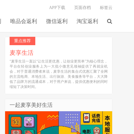
APP下载
页面存档
标签云
利
唯品会返利
微信返利
淘宝返利
重点推荐
麦享生活
“麦享生活一直以“让生活更优惠，让创业更简单”为核心理念，
平台在轻创业服务上为一大批小微意见领袖提供了再就业机
会，对于普通消费者来说，麦享生活的集合式优惠汇聚了全网
的主流电商、本地生活、出行旅游、美食服务等平台，大大降
低了品牌方的流通成本，对于用户来说，提供优惠便利的同时
缩短了决策时间。
一起麦享美好生活