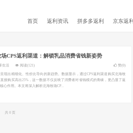
首页
返利资讯
拼多多返利
京东返
牧场CPS返利渠道：解锁乳品消费省钱新姿势
享生活
阅读(121)
赞(
0
)
呈现出精细化、性价比导向的新趋势。数据显示，通过CPS返利渠道购买北海牧
直接购买高出25%，这一数据不仅反映了消费者对省钱模式的青睐，更凸显了返
心作用。本文将深入解析北海牧场CP...
共 0 页