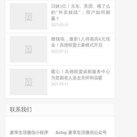
日烧1亿！京东、美团、饿了么
的“外卖核战”，用户如何躺
赢？
2025-05-10
撒钱啦，邀新1人得最高6元现
金！高佣联盟土豪模式开启
2022-07-21
暖心！高佣联盟成都服务中心
为贫困老人送去关怀和温暖
2021-05-11
联系我们
麦享生活微信小程序 &nbsp 麦享生活微信公众号