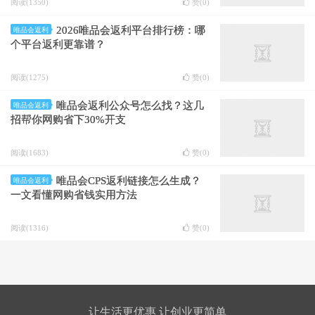
阅读(1350)
赞(
0
)
2026唯品会返利平台排行榜：哪
唯品会返利
个平台返利更靠谱？
阅读(1275)
赞(
0
)
唯品会返利公众号怎么找？这几
唯品会返利
招帮你网购省下30%开支
阅读(1683)
赞(
0
)
唯品会CPS返利链接怎么生成？
唯品会返利
一文看懂网购省钱实用方法
阅读(1316)
赞(
0
)
让生活更优惠 让创业更简单