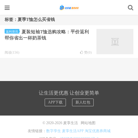
标签：夏季T恤怎么买省钱
夏装短袖T恤选购攻略：平价返利
返利资讯
帮你省出一杯奶茶钱
阅读(156)
赞(
0
)
让生活更优惠 让创业更简单
APP下载
新人红包
© 2020-2026
麦享生活
网站地图
友情链接：
数字孪生
麦享生活APP
淘宝优惠券商城