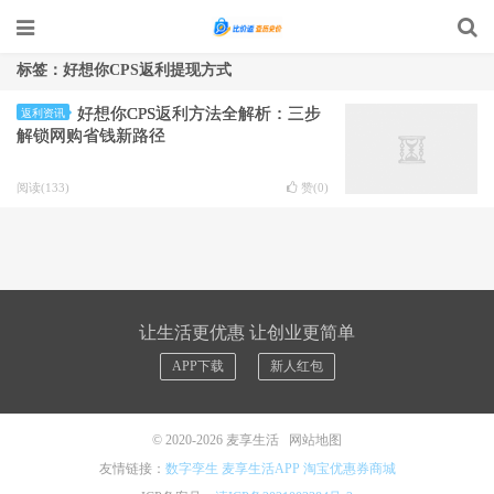
标签：好想你CPS返利提现方式
好想你CPS返利方法全解析：三步
返利资讯
解锁网购省钱新路径
阅读(133)
赞(
0
)
让生活更优惠 让创业更简单
APP下载
新人红包
© 2020-2026
麦享生活
网站地图
友情链接：
数字孪生
麦享生活APP
淘宝优惠券商城