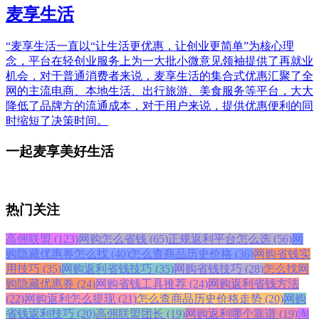
麦享生活
“麦享生活一直以“让生活更优惠，让创业更简单”为核心理
念，平台在轻创业服务上为一大批小微意见领袖提供了再就业
机会，对于普通消费者来说，麦享生活的集合式优惠汇聚了全
网的主流电商、本地生活、出行旅游、美食服务等平台，大大
降低了品牌方的流通成本，对于用户来说，提供优惠便利的同
时缩短了决策时间。
一起麦享美好生活
热门关注
高佣联盟 (123)
网购怎么省钱 (65)
正规返利平台怎么选 (56)
网
购隐藏优惠券怎么找 (40)
怎么查商品历史价格 (36)
网购省钱实
用技巧 (35)
网购返利省钱技巧 (35)
网购省钱技巧 (28)
怎么找网
购隐藏优惠券 (24)
网购省钱工具推荐 (24)
网购返利省钱方法
(22)
网购返利怎么提现 (21)
怎么查商品历史价格走势 (20)
网购
省钱返利技巧 (20)
高佣联盟团长 (19)
网购返利哪个靠谱 (19)
淘