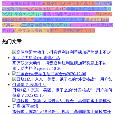
宝京东拼多多返利 (19)
正规家电返利平台怎么选 (18)
网购省钱
小技巧 (18)
一站式网购省钱工具 (17)
网购返利怎么领取 (17)
靠
谱返利平台怎么选 (17)
唯品会隐藏优惠券怎么找 (17)
网购怎么
领隐藏优惠券 (17)
容声方糖515隐藏优惠券 (16)
华凌HE1隐藏
优惠券 (16)
正规家电返利平台推荐 (16)
TCL Q10G Pro隐藏优惠
券 (16)
点外卖怎么省钱 (16)
唯品会网购省钱技巧 (15)
热门文章
高佣联盟大动作，抖音返利红利重磅加码奖励上不封
顶，助力抖音cps
2022-10-26
商家合作
2020-12-06
日烧1亿！京东、美团、饿了么的“外卖核战”，用户如何
躺赢？
2025-05-10
撒钱啦，邀新1人得最高6元现金！高佣联盟土豪模式开