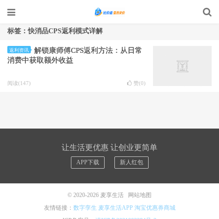
标签：快消品CPS返利模式详解
解锁康师傅CPS返利方法：从日常
返利资讯
消费中获取额外收益
阅读(147)
赞(
0
)
让生活更优惠 让创业更简单
APP下载
新人红包
© 2020-2026
麦享生活
网站地图
友情链接：
数字孪生
麦享生活APP
淘宝优惠券商城