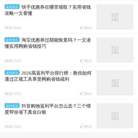
快手优惠券在哪里领取？实用省钱
返利资讯
攻略一文看懂
阅读(1646)
赞(
0
)
淘宝优惠券过期能恢复吗？一文读
返利资讯
懂实用网购省钱技巧
阅读(1325)
赞(
0
)
2026高返利平台排行榜：教你如何
返利资讯
通过正规工具享受网购省钱福利
阅读(1252)
赞(
0
)
抖音购物返利平台怎么选？三个维
返利资讯
度帮你省下真金白银
阅读(1523)
赞(
0
)