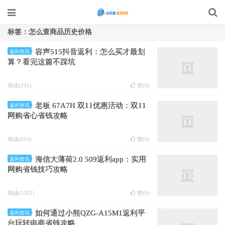
标签：怎么查商品历史价格
容声515抖音返利：怎么买才最划
返利资讯
算？看完这篇不踩坑
阅读(241)
赞(
0
)
老板 67A7H 双11优惠活动：双11
返利资讯
网购省心省钱攻略
阅读(694)
赞(
0
)
海信大薄荷2.0 509返利app：实用
返利资讯
网购省钱技巧攻略
阅读(1382)
赞(
0
)
如何通过小熊QZG-A15M1返利平
返利资讯
台玩转电商省钱攻略