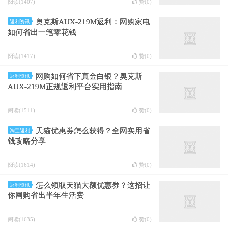
阅读(1407)
赞(
0
)
奥克斯AUX-219M返利：网购家电
返利资讯
如何省出一笔零花钱
阅读(1417)
赞(
0
)
网购如何省下真金白银？奥克斯
返利资讯
AUX-219M正规返利平台实用指南
阅读(1511)
赞(
0
)
天猫优惠券怎么获得？全网实用省
淘宝返利
钱攻略分享
阅读(1614)
赞(
0
)
怎么领取天猫大额优惠券？这招让
返利资讯
你网购省出半年生活费
阅读(1635)
赞(
0
)