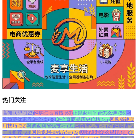
热门关注
高佣联盟 (123)
网购怎么省钱 (60)
正规返利平台怎么选 (56)
网
购隐藏优惠券怎么找 (38)
怎么查商品历史价格 (35)
网购省钱实
用技巧 (32)
网购返利省钱技巧 (32)
网购省钱技巧 (27)
网购省钱
工具推荐 (23)
网购返利省钱方法 (22)
网购返利怎么提现 (21)
怎