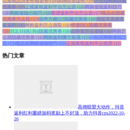
么查商品历史价格走势 (20)
高佣联盟团长 (19)
怎么找网购隐藏
优惠券 (19)
正规家电返利平台怎么选 (18)
网购省钱返利技巧
(18)
网购省钱小技巧 (18)
靠谱返利平台怎么选 (17)
唯品会隐藏
优惠券怎么找 (17)
容声方糖515隐藏优惠券 (16)
淘宝京东拼多
多返利 (16)
网购返利怎么领取 (16)
华凌HE1隐藏优惠券
(16)
TCL Q10G Pro隐藏优惠券 (16)
点外卖怎么省钱 (16)
网购怎
么领隐藏优惠券 (16)
网购返利哪个靠谱 (15)
一站式网购省钱工
具 (15)
唯品会网购省钱技巧 (15)
正规家电返利平台推荐 (15)
热门文章
高佣联盟大动作，抖音
返利红利重磅加码奖励上不封顶，助力抖音cps
2022-10-
26