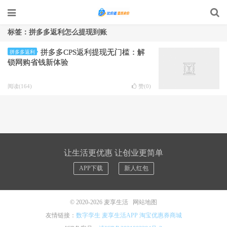
标签：拼多多返利怎么提现到账
拼多多CPS返利提现无门槛：解
拼多多返利
锁网购省钱新体验
阅读(164)
赞(
0
)
让生活更优惠 让创业更简单
APP下载
新人红包
© 2020-2026
麦享生活
网站地图
友情链接：
数字孪生
麦享生活APP
淘宝优惠券商城