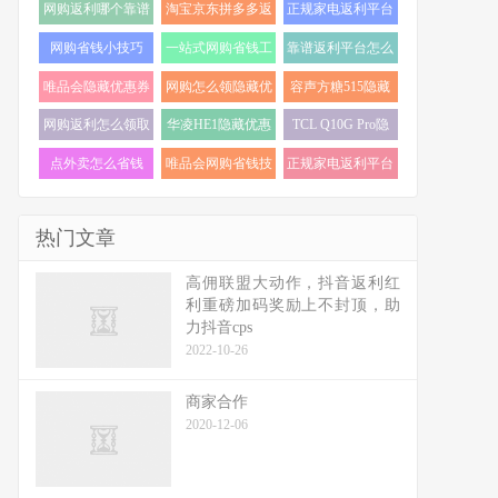
网购返利哪个靠谱
淘宝京东拼多多返
正规家电返利平台
(19)
利 (19)
怎么选 (18)
网购省钱小技巧
一站式网购省钱工
靠谱返利平台怎么
(18)
具 (17)
选 (17)
唯品会隐藏优惠券
网购怎么领隐藏优
容声方糖515隐藏
怎么找 (17)
惠券 (17)
优惠券 (16)
网购返利怎么领取
华凌HE1隐藏优惠
TCL Q10G Pro隐
(16)
券 (16)
藏优惠券 (16)
点外卖怎么省钱
唯品会网购省钱技
正规家电返利平台
(16)
巧 (15)
推荐 (15)
热门文章
高佣联盟大动作，抖音返利红
利重磅加码奖励上不封顶，助
力抖音cps
2022-10-26
商家合作
2020-12-06