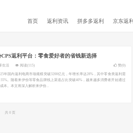
首页
返利资讯
拼多多返利
京东返
份CPS返利平台：零食爱好者的省钱新选择
享生活
阅读(115)
赞(
0
)
25年国内返利电商市场规模突破3200亿元，年增长率达28%，其中零食类返利需
35%。随着来伊份等零食品牌线上渠道占比突破40%，越来越多消费者开始通过
成本。本文将深入解析来伊份...
共 0 页