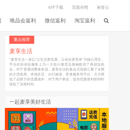
APP下载
页面存档
标签云
利
唯品会返利
微信返利
淘宝返利
重点推荐
麦享生活
“麦享生活一直以“让生活更优惠，让创业更简单”为核心理念，
平台在轻创业服务上为一大批小微意见领袖提供了再就业机
会，对于普通消费者来说，麦享生活的集合式优惠汇聚了全网
的主流电商、本地生活、出行旅游、美食服务等平台，大大降
低了品牌方的流通成本，对于用户来说，提供优惠便利的同时
缩短了决策时间。
一起麦享美好生活