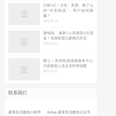
日烧1亿！京东、美团、饿了么
的“外卖核战”，用户如何躺
赢？
2025-05-10
撒钱啦，邀新1人得最高6元现
金！高佣联盟土豪模式开启
2022-07-21
暖心！高佣联盟成都服务中心
为贫困老人送去关怀和温暖
2021-05-11
联系我们
麦享生活微信小程序 &nbsp 麦享生活微信公众号