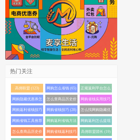
热门关注
高佣联盟 (123)
网购怎么省钱 (65)
正规返利平台怎么
选 (56)
网购隐藏优惠券怎
怎么查商品历史价
网购省钱实用技巧
么找 (40)
格 (36)
(35)
网购返利省钱技巧
网购省钱技巧 (28)
怎么找网购隐藏优
(35)
惠券 (24)
网购省钱工具推荐
网购返利省钱方法
网购返利怎么提现
(24)
(22)
(21)
怎么查商品历史价
网购省钱返利技巧
高佣联盟团长 (19)
格走势 (20)
(20)