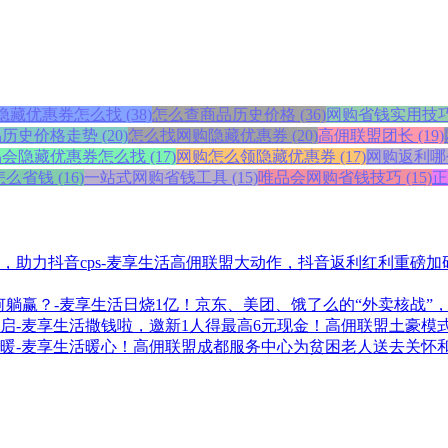
藏优惠券怎么找 (38)
怎么查商品历史价格 (36)
网购省钱实用技巧 (
史价格走势 (20)
怎么找网购隐藏优惠券 (20)
高佣联盟团长 (19)
会隐藏优惠券怎么找 (17)
网购怎么领隐藏优惠券 (17)
网购返利哪个
么省钱 (16)
一站式网购省钱工具 (15)
唯品会网购省钱技巧 (15)
正
高佣联盟大动作，抖音返利红利重磅加码
日烧1亿！京东、美团、饿了么的“外卖核战”
撒钱啦，邀新1人得最高6元现金！高佣联盟土豪模
暖心！高佣联盟成都服务中心为贫困老人送去关怀