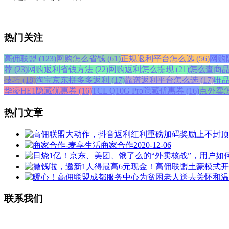
热门关注
高佣联盟 (123)
网购怎么省钱 (61)
正规返利平台怎么选 (56)
网购隐
荐 (23)
网购返利省钱方法 (22)
网购返利怎么提现 (21)
怎么查商品历
技巧 (18)
淘宝京东拼多多返利 (17)
靠谱返利平台怎么选 (17)
唯品
华凌HE1隐藏优惠券 (16)
TCL Q10G Pro隐藏优惠券 (16)
点外卖怎
热门文章
商家合作
2020-12-06
联系我们