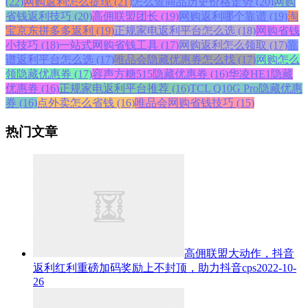
(22)
网购返利怎么提现 (21)
怎么查商品历史价格走势 (20)
网购
省钱返利技巧 (20)
高佣联盟团长 (19)
网购返利哪个靠谱 (19)
淘
宝京东拼多多返利 (19)
正规家电返利平台怎么选 (18)
网购省钱
小技巧 (18)
一站式网购省钱工具 (17)
网购返利怎么领取 (17)
靠
谱返利平台怎么选 (17)
唯品会隐藏优惠券怎么找 (17)
网购怎么
领隐藏优惠券 (17)
容声方糖515隐藏优惠券 (16)
华凌HE1隐藏
优惠券 (16)
正规家电返利平台推荐 (16)
TCL Q10G Pro隐藏优惠
券 (16)
点外卖怎么省钱 (16)
唯品会网购省钱技巧 (15)
热门文章
高佣联盟大动作，抖音
返利红利重磅加码奖励上不封顶，助力抖音cps
2022-10-
26