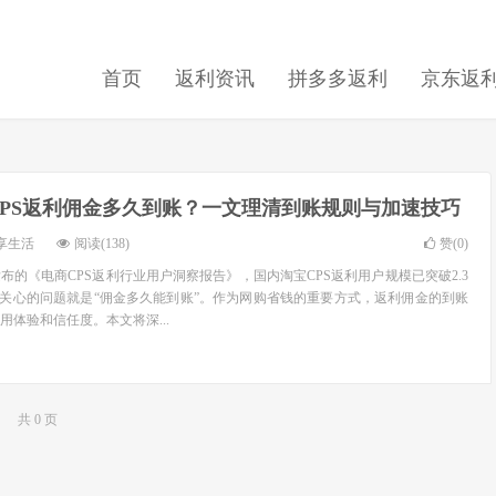
首页
返利资讯
拼多多返利
京东返
CPS返利佣金多久到账？一文理清到账规则与加速技巧
享生活
阅读(138)
赞(
0
)
发布的《电商CPS返利行业用户洞察报告》，国内淘宝CPS返利用户规模已突破2.3
最关心的问题就是“佣金多久能到账”。作为网购省钱的重要方式，返利佣金的到账
用体验和信任度。本文将深...
共 0 页