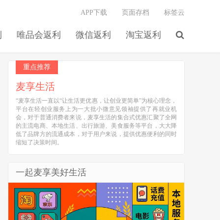
APP下载
页面存档
标签云
利
唯品会返利
微信返利
淘宝返利
重点推荐
麦享生活
“麦享生活一直以“让生活更优惠，让创业更简单”为核心理念，
平台在轻创业服务上为一大批小微意见领袖提供了再就业机
会，对于普通消费者来说，麦享生活的集合式优惠汇聚了全网
的主流电商、本地生活、出行旅游、美食服务等平台，大大降
低了品牌方的流通成本，对于用户来说，提供优惠便利的同时
缩短了决策时间。
一起麦享美好生活