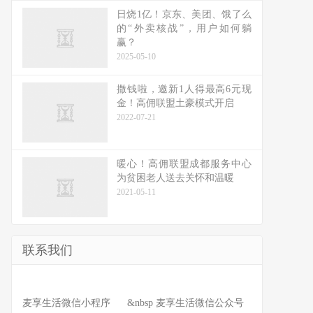
日烧1亿！京东、美团、饿了么
的“外卖核战”，用户如何躺
赢？
2025-05-10
撒钱啦，邀新1人得最高6元现
金！高佣联盟土豪模式开启
2022-07-21
暖心！高佣联盟成都服务中心
为贫困老人送去关怀和温暖
2021-05-11
联系我们
麦享生活微信小程序 &nbsp 麦享生活微信公众号