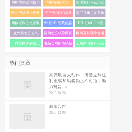
网购省钱返利技巧
网购省钱小技巧
靠谱返利平台怎么
(18)
(18)
选 (17)
唯品会隐藏优惠券
容声方糖515隐藏
淘宝京东拼多多返
怎么找 (17)
优惠券 (16)
利 (16)
网购返利怎么领取
华凌HE1隐藏优惠
TCL Q10G Pro隐
(16)
券 (16)
藏优惠券 (16)
点外卖怎么省钱
网购怎么领隐藏优
网购返利哪个靠谱
(16)
惠券 (16)
(15)
一站式网购省钱工
唯品会网购省钱技
正规家电返利平台
具 (15)
巧 (15)
推荐 (15)
热门文章
高佣联盟大动作，抖音返利红
利重磅加码奖励上不封顶，助
力抖音cps
2022-10-26
商家合作
2020-12-06