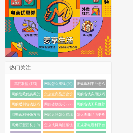
热门关注
高佣联盟 (123)
网购怎么省钱 (60)
正规返利平台怎么
选 (56)
网购隐藏优惠券怎
怎么查商品历史价
网购省钱实用技巧
么找 (38)
格 (35)
(32)
网购返利省钱技巧
网购省钱技巧 (27)
网购省钱工具推荐
(32)
(23)
网购返利省钱方法
网购返利怎么提现
怎么查商品历史价
(22)
(21)
格走势 (20)
高佣联盟团长 (19)
怎么找网购隐藏优
正规家电返利平台
惠券 (19)
怎么选 (18)