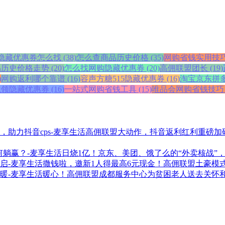
藏优惠券怎么找 (38)
怎么查商品历史价格 (35)
网购省钱实用技巧 (
史价格走势 (20)
怎么找网购隐藏优惠券 (20)
高佣联盟团长 (19)
)
网购返利哪个靠谱 (16)
容声方糖515隐藏优惠券 (16)
淘宝京东拼多多
领隐藏优惠券 (16)
一站式网购省钱工具 (15)
唯品会网购省钱技巧 (
高佣联盟大动作，抖音返利红利重磅加码
日烧1亿！京东、美团、饿了么的“外卖核战”
撒钱啦，邀新1人得最高6元现金！高佣联盟土豪模
暖心！高佣联盟成都服务中心为贫困老人送去关怀