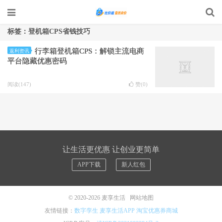
标签：登机箱CPS省钱技巧
行李箱登机箱CPS：解锁主流电商
返利资讯
平台隐藏优惠密码
阅读(147)
赞(
0
)
让生活更优惠 让创业更简单
APP下载
新人红包
© 2020-2026
麦享生活
网站地图
友情链接：
数字孪生
麦享生活APP
淘宝优惠券商城