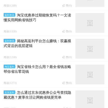
阅读(1268)
赞(
0
)
淘宝优惠券过期能恢复吗？一文读
返利资讯
懂实用网购省钱技巧
阅读(1328)
赞(
0
)
揭秘高返利平台怎么赚钱：双赢模
返利资讯
式背后的底层逻辑
阅读(1258)
赞(
0
)
淘宝省钱卡怎么用？最全省钱攻略
淘宝返利
帮你省出零花钱
阅读(1273)
赞(
0
)
怎么通过京东优惠券公众号查找隐
京东返利
藏优惠？麦享生活让网购省钱更简单