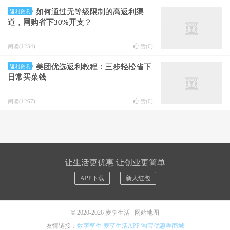
如何通过无等级限制的高返利渠
返利资讯
道，网购省下30%开支？
阅读(1234)
赞(
0
)
美团优选返利教程：三步轻松省下
返利资讯
日常买菜钱
阅读(1267)
赞(
0
)
让生活更优惠 让创业更简单
APP下载
新人红包
© 2020-2026
麦享生活
网站地图
友情链接：
数字孪生
麦享生活APP
淘宝优惠券商城