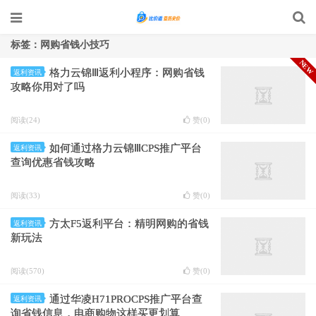
标签：网购省钱小技巧
NEW
格力云锦Ⅲ返利小程序：网购省钱
返利资讯
攻略你用对了吗
阅读(24)
赞(
0
)
如何通过格力云锦ⅢCPS推广平台
返利资讯
查询优惠省钱攻略
阅读(33)
赞(
0
)
方太F5返利平台：精明网购的省钱
返利资讯
新玩法
阅读(570)
赞(
0
)
通过华凌H71PROCPS推广平台查
返利资讯
询省钱信息，电商购物这样买更划算