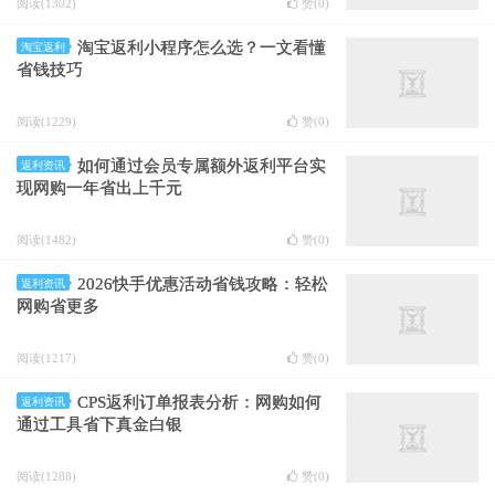
阅读(1302)
赞(
0
)
淘宝返利小程序怎么选？一文看懂
淘宝返利
省钱技巧
阅读(1229)
赞(
0
)
如何通过会员专属额外返利平台实
返利资讯
现网购一年省出上千元
阅读(1482)
赞(
0
)
2026快手优惠活动省钱攻略：轻松
返利资讯
网购省更多
阅读(1217)
赞(
0
)
CPS返利订单报表分析：网购如何
返利资讯
通过工具省下真金白银
阅读(1288)
赞(
0
)