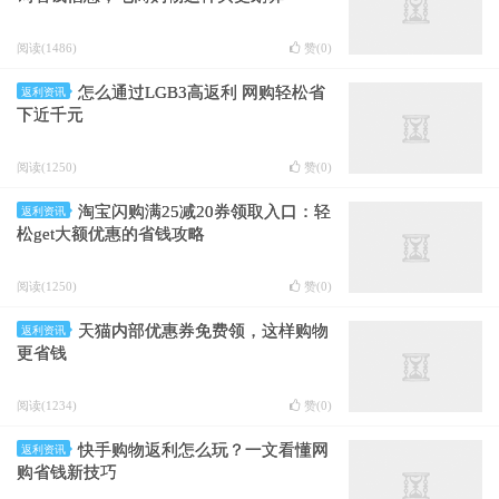
阅读(1486)
赞(
0
)
怎么通过LGB3高返利 网购轻松省
返利资讯
下近千元
阅读(1250)
赞(
0
)
淘宝闪购满25减20券领取入口：轻
返利资讯
松get大额优惠的省钱攻略
阅读(1250)
赞(
0
)
天猫内部优惠券免费领，这样购物
返利资讯
更省钱
阅读(1234)
赞(
0
)
快手购物返利怎么玩？一文看懂网
返利资讯
购省钱新技巧