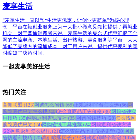
麦享生活
“麦享生活一直以“让生活更优惠，让创业更简单”为核心理
念，平台在轻创业服务上为一大批小微意见领袖提供了再就业
机会，对于普通消费者来说，麦享生活的集合式优惠汇聚了全
网的主流电商、本地生活、出行旅游、美食服务等平台，大大
降低了品牌方的流通成本，对于用户来说，提供优惠便利的同
时缩短了决策时间。
一起麦享美好生活
热门关注
高佣联盟 (123)
网购怎么省钱 (65)
正规返利平台怎么选 (56)
网
购隐藏优惠券怎么找 (40)
怎么查商品历史价格 (36)
网购省钱实
用技巧 (35)
网购返利省钱技巧 (35)
网购省钱技巧 (28)
怎么找网
购隐藏优惠券 (24)
网购省钱工具推荐 (24)
网购返利省钱方法
(22)
网购返利怎么提现 (21)
怎么查商品历史价格走势 (20)
网购
省钱返利技巧 (20)
高佣联盟团长 (19)
网购返利哪个靠谱 (19)
淘