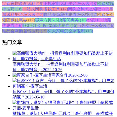
宝京东拼多多返利 (19)
正规家电返利平台怎么选 (18)
网购省钱
小技巧 (18)
一站式网购省钱工具 (17)
网购返利怎么领取 (17)
靠
谱返利平台怎么选 (17)
唯品会隐藏优惠券怎么找 (17)
网购怎么
领隐藏优惠券 (17)
容声方糖515隐藏优惠券 (16)
华凌HE1隐藏
优惠券 (16)
TCL Q10G Pro隐藏优惠券 (16)
点外卖怎么省钱 (16)
唯品会网购省钱技巧 (15)
买大家电怎么拿返利 (15)
热门文章
高佣联盟大动作，抖音返利红利重磅加码奖励上不封
顶，助力抖音cps
2022-10-26
商家合作
2020-12-06
日烧1亿！京东、美团、饿了么的“外卖核战”，用户如何
躺赢？
2025-05-10
撒钱啦，邀新1人得最高6元现金！高佣联盟土豪模式开