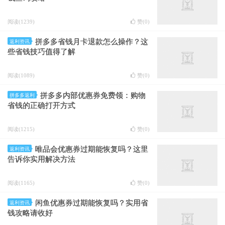
阅读(1239)
赞(
0
)
拼多多省钱月卡退款怎么操作？这
返利资讯
些省钱技巧值得了解
阅读(1089)
赞(
0
)
拼多多内部优惠券免费领：购物
拼多多返利
省钱的正确打开方式
阅读(1215)
赞(
0
)
唯品会优惠券过期能恢复吗？这里
返利资讯
告诉你实用解决方法
阅读(1165)
赞(
0
)
闲鱼优惠券过期能恢复吗？实用省
返利资讯
钱攻略请收好