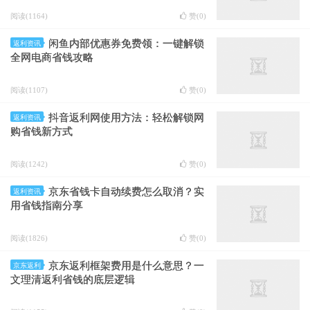
阅读(1164)
赞(
0
)
闲鱼内部优惠券免费领：一键解锁
返利资讯
全网电商省钱攻略
阅读(1107)
赞(
0
)
抖音返利网使用方法：轻松解锁网
返利资讯
购省钱新方式
阅读(1242)
赞(
0
)
京东省钱卡自动续费怎么取消？实
返利资讯
用省钱指南分享
阅读(1826)
赞(
0
)
京东返利框架费用是什么意思？一
京东返利
文理清返利省钱的底层逻辑