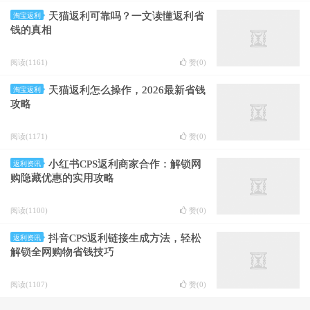
天猫返利可靠吗？一文读懂返利省
淘宝返利
钱的真相
阅读(1161)
赞(
0
)
天猫返利怎么操作，2026最新省钱
淘宝返利
攻略
阅读(1171)
赞(
0
)
小红书CPS返利商家合作：解锁网
返利资讯
购隐藏优惠的实用攻略
阅读(1100)
赞(
0
)
抖音CPS返利链接生成方法，轻松
返利资讯
解锁全网购物省钱技巧
阅读(1107)
赞(
0
)