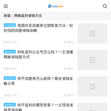
标签：网购返利省钱方法
美团外卖优惠券过期恢复方法：轻
外卖返利
松找回优惠省钱攻略
阅读(1629)
赞(
0
)
闲鱼返利公众号怎么找？一文读懂
返利资讯
网购省钱新方式
阅读(1099)
赞(
0
)
快手优惠券怎么获得？最全省钱攻
返利资讯
略分享
阅读(1306)
赞(
0
)
快手返利在哪里查看？一文理清省
返利资讯
钱查询攻略