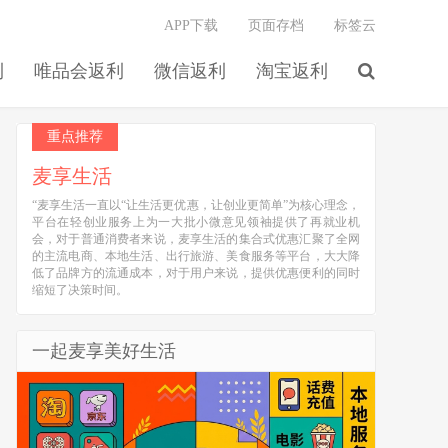
APP下载
页面存档
标签云
利
唯品会返利
微信返利
淘宝返利
重点推荐
麦享生活
“麦享生活一直以“让生活更优惠，让创业更简单”为核心理念，
平台在轻创业服务上为一大批小微意见领袖提供了再就业机
会，对于普通消费者来说，麦享生活的集合式优惠汇聚了全网
的主流电商、本地生活、出行旅游、美食服务等平台，大大降
低了品牌方的流通成本，对于用户来说，提供优惠便利的同时
缩短了决策时间。
一起麦享美好生活