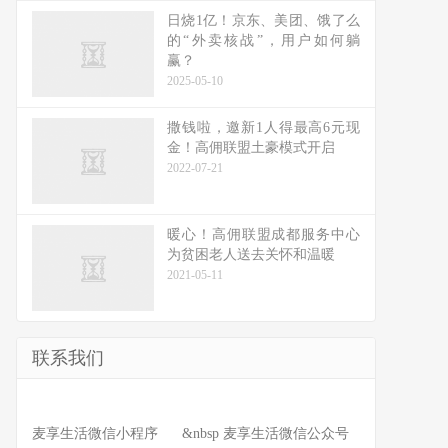
日烧1亿！京东、美团、饿了么
的“外卖核战”，用户如何躺
赢？
2025-05-10
撒钱啦，邀新1人得最高6元现
金！高佣联盟土豪模式开启
2022-07-21
暖心！高佣联盟成都服务中心
为贫困老人送去关怀和温暖
2021-05-11
联系我们
麦享生活微信小程序 &nbsp 麦享生活微信公众号