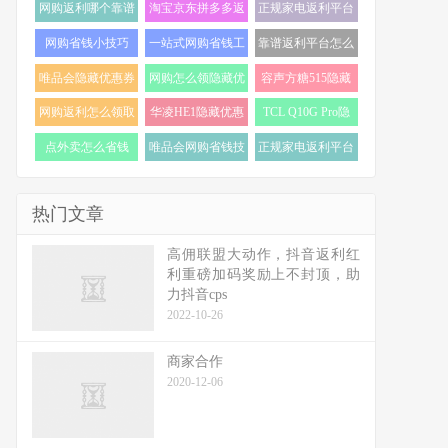
网购返利哪个靠谱
淘宝京东拼多多返
正规家电返利平台
(19)
利 (19)
怎么选 (18)
网购省钱小技巧
一站式网购省钱工
靠谱返利平台怎么
(18)
具 (17)
选 (17)
唯品会隐藏优惠券
网购怎么领隐藏优
容声方糖515隐藏
怎么找 (17)
惠券 (17)
优惠券 (16)
网购返利怎么领取
华凌HE1隐藏优惠
TCL Q10G Pro隐
(16)
券 (16)
藏优惠券 (16)
点外卖怎么省钱
唯品会网购省钱技
正规家电返利平台
(16)
巧 (15)
推荐 (15)
热门文章
高佣联盟大动作，抖音返利红
利重磅加码奖励上不封顶，助
力抖音cps
2022-10-26
商家合作
2020-12-06