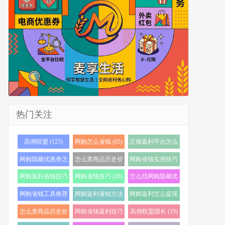
热门关注
高佣联盟 (123)
网购怎么省钱 (65)
正规返利平台怎么
选 (56)
网购隐藏优惠券怎
怎么查商品历史价
网购省钱实用技巧
么找 (40)
格 (36)
(35)
网购返利省钱技巧
网购省钱技巧 (28)
怎么找网购隐藏优
(35)
惠券 (24)
网购省钱工具推荐
网购返利省钱方法
网购返利怎么提现
(24)
(22)
(21)
怎么查商品历史价
网购省钱返利技巧
高佣联盟团长 (19)
格走势 (20)
(20)