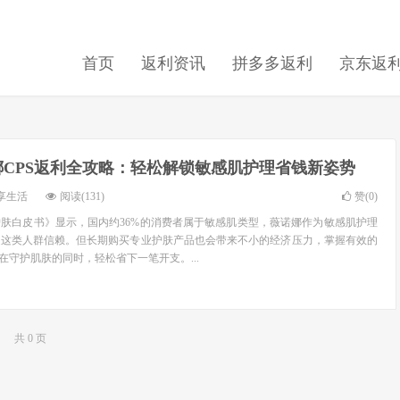
首页
返利资讯
拼多多返利
京东返
娜CPS返利全攻略：轻松解锁敏感肌护理省钱新姿势
享生活
阅读(131)
赞(
0
)
肤白皮书》显示，国内约36%的消费者属于敏感肌类型，薇诺娜作为敏感肌护理
受这类人群信赖。但长期购买专业护肤产品也会带来不小的经济压力，掌握有效的
在守护肌肤的同时，轻松省下一笔开支。...
共 0 页