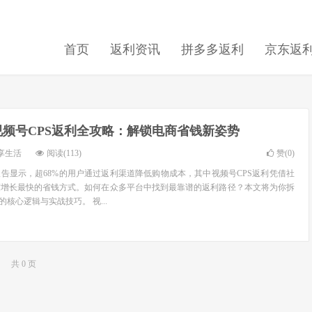
首页
返利资讯
拼多多返利
京东返
6视频号CPS返利全攻略：解锁电商省钱新姿势
享生活
阅读(113)
赞(
0
)
场报告显示，超68%的用户通过返利渠道降低购物成本，其中视频号CPS返利凭借社
度增长最快的省钱方式。如何在众多平台中找到最靠谱的返利路径？本文将为你拆
利的核心逻辑与实战技巧。 视...
共 0 页