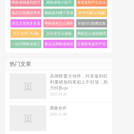
网购省钱返利技巧
网购省钱小技巧
靠谱返利平台怎么
(18)
(18)
选 (17)
唯品会隐藏优惠券
网购返利哪个靠谱
容声方糖515隐藏
怎么找 (17)
(16)
优惠券 (16)
淘宝京东拼多多返
网购返利怎么领取
华凌HE1隐藏优惠
利 (16)
(16)
券 (16)
TCL Q10G Pro隐
点外卖怎么省钱
网购怎么领隐藏优
藏优惠券 (16)
(16)
惠券 (16)
一站式网购省钱工
唯品会网购省钱技
正规家电返利平台
具 (15)
巧 (15)
推荐 (15)
热门文章
高佣联盟大动作，抖音返利红
利重磅加码奖励上不封顶，助
力抖音cps
2022-10-26
商家合作
2020-12-06