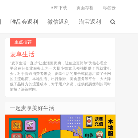
APP下载
页面存档
标签云
利
唯品会返利
微信返利
淘宝返利
重点推荐
麦享生活
“麦享生活一直以“让生活更优惠，让创业更简单”为核心理念，
平台在轻创业服务上为一大批小微意见领袖提供了再就业机
会，对于普通消费者来说，麦享生活的集合式优惠汇聚了全网
的主流电商、本地生活、出行旅游、美食服务等平台，大大降
低了品牌方的流通成本，对于用户来说，提供优惠便利的同时
缩短了决策时间。
一起麦享美好生活