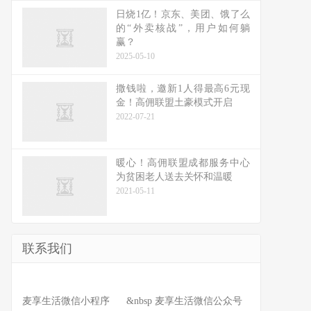
日烧1亿！京东、美团、饿了么
的“外卖核战”，用户如何躺
赢？
2025-05-10
撒钱啦，邀新1人得最高6元现
金！高佣联盟土豪模式开启
2022-07-21
暖心！高佣联盟成都服务中心
为贫困老人送去关怀和温暖
2021-05-11
联系我们
麦享生活微信小程序 &nbsp 麦享生活微信公众号