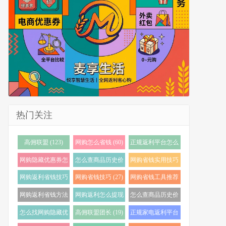
热门关注
高佣联盟 (123)
网购怎么省钱 (60)
正规返利平台怎么
选 (56)
网购隐藏优惠券怎
怎么查商品历史价
网购省钱实用技巧
么找 (38)
格 (35)
(33)
网购返利省钱技巧
网购省钱技巧 (27)
网购省钱工具推荐
(32)
(23)
网购返利省钱方法
网购返利怎么提现
怎么查商品历史价
(22)
(21)
格走势 (20)
怎么找网购隐藏优
高佣联盟团长 (19)
正规家电返利平台
惠券 (20)
怎么选 (18)