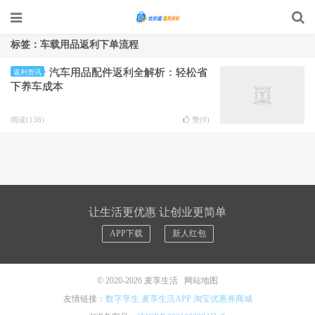
标签：车载用品返利下单流程
汽车用品配件返利全解析：轻松省
返利资讯
下养车成本
阅读(136)
赞(
0
)
让生活更优惠 让创业更简单
APP下载
新人红包
© 2020-2026
麦享生活
网站地图
友情链接：
数字孪生
麦享生活APP
淘宝优惠券商城