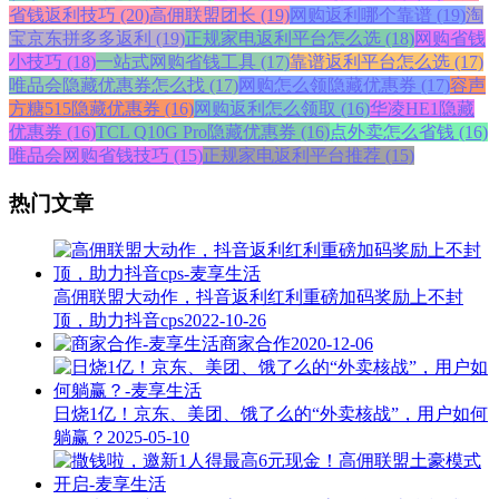
省钱返利技巧 (20)
高佣联盟团长 (19)
网购返利哪个靠谱 (19)
淘
宝京东拼多多返利 (19)
正规家电返利平台怎么选 (18)
网购省钱
小技巧 (18)
一站式网购省钱工具 (17)
靠谱返利平台怎么选 (17)
唯品会隐藏优惠券怎么找 (17)
网购怎么领隐藏优惠券 (17)
容声
方糖515隐藏优惠券 (16)
网购返利怎么领取 (16)
华凌HE1隐藏
优惠券 (16)
TCL Q10G Pro隐藏优惠券 (16)
点外卖怎么省钱 (16)
唯品会网购省钱技巧 (15)
正规家电返利平台推荐 (15)
热门文章
高佣联盟大动作，抖音返利红利重磅加码奖励上不封
顶，助力抖音cps
2022-10-26
商家合作
2020-12-06
日烧1亿！京东、美团、饿了么的“外卖核战”，用户如何
躺赢？
2025-05-10