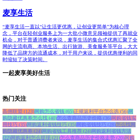
麦享生活
“麦享生活一直以“让生活更优惠，让创业更简单”为核心理
念，平台在轻创业服务上为一大批小微意见领袖提供了再就业
机会，对于普通消费者来说，麦享生活的集合式优惠汇聚了全
网的主流电商、本地生活、出行旅游、美食服务等平台，大大
降低了品牌方的流通成本，对于用户来说，提供优惠便利的同
时缩短了决策时间。
一起麦享美好生活
热门关注
高佣联盟 (123)
网购怎么省钱 (65)
正规返利平台怎么选 (56)
网
购隐藏优惠券怎么找 (40)
怎么查商品历史价格 (36)
网购省钱实
用技巧 (35)
网购返利省钱技巧 (35)
网购省钱技巧 (28)
怎么找网
购隐藏优惠券 (24)
网购省钱工具推荐 (24)
网购返利省钱方法
(22)
网购返利怎么提现 (21)
怎么查商品历史价格走势 (20)
网购