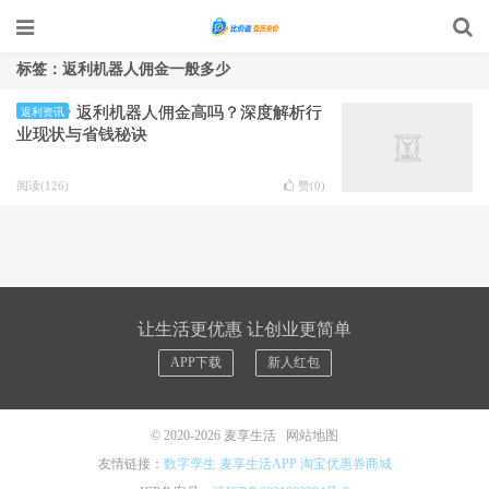
标签：返利机器人佣金一般多少
返利机器人佣金高吗？深度解析行
返利资讯
业现状与省钱秘诀
阅读(126)
赞(
0
)
让生活更优惠 让创业更简单
APP下载
新人红包
© 2020-2026
麦享生活
网站地图
友情链接：
数字孪生
麦享生活APP
淘宝优惠券商城