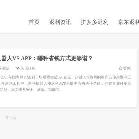
首页
返利资讯
拼多多返利
京东返
器人VS APP：哪种省钱方式更靠谱？
享生活
阅读(116)
赞(
0
)
2025年国内网购返利市场规模突破320亿元，超过60%的网购用户会使用返利工
众多返利工具中，返利机器人和返利APP是最主流的两种选择，但究竟哪种更靠
话题。本文将从安全、效率、功能等...
共 0 页