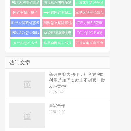
网购返利哪个靠谱
淘宝京东拼多多返
正规家电返利平台
(19)
利 (19)
怎么选 (18)
网购省钱小技巧
一站式网购省钱工
靠谱返利平台怎么
(18)
具 (17)
选 (17)
唯品会隐藏优惠券
网购怎么领隐藏优
容声方糖515隐藏
怎么找 (17)
惠券 (17)
优惠券 (16)
网购返利怎么领取
华凌HE1隐藏优惠
TCL Q10G Pro隐
(16)
券 (16)
藏优惠券 (16)
点外卖怎么省钱
唯品会网购省钱技
正规家电返利平台
(16)
巧 (15)
推荐 (15)
热门文章
高佣联盟大动作，抖音返利红
利重磅加码奖励上不封顶，助
力抖音cps
2022-10-26
商家合作
2020-12-06