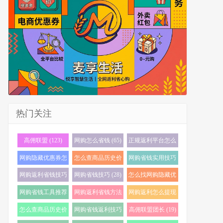
热门关注
高佣联盟 (123)
网购怎么省钱 (65)
正规返利平台怎么
选 (56)
网购隐藏优惠券怎
怎么查商品历史价
网购省钱实用技巧
么找 (40)
格 (36)
(35)
网购返利省钱技巧
网购省钱技巧 (28)
怎么找网购隐藏优
(35)
惠券 (24)
网购省钱工具推荐
网购返利省钱方法
网购返利怎么提现
(24)
(22)
(21)
怎么查商品历史价
网购省钱返利技巧
高佣联盟团长 (19)
格走势 (20)
(20)