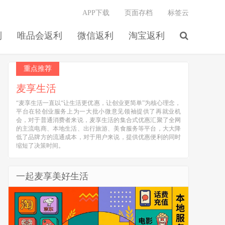
APP下载
页面存档
标签云
利
唯品会返利
微信返利
淘宝返利
重点推荐
麦享生活
“麦享生活一直以“让生活更优惠，让创业更简单”为核心理念，
平台在轻创业服务上为一大批小微意见领袖提供了再就业机
会，对于普通消费者来说，麦享生活的集合式优惠汇聚了全网
的主流电商、本地生活、出行旅游、美食服务等平台，大大降
低了品牌方的流通成本，对于用户来说，提供优惠便利的同时
缩短了决策时间。
一起麦享美好生活