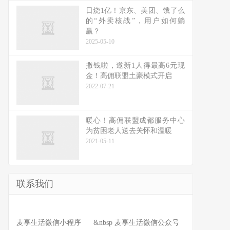
日烧1亿！京东、美团、饿了么
的“外卖核战”，用户如何躺
赢？
2025-05-10
撒钱啦，邀新1人得最高6元现
金！高佣联盟土豪模式开启
2022-07-21
暖心！高佣联盟成都服务中心
为贫困老人送去关怀和温暖
2021-05-11
联系我们
麦享生活微信小程序 &nbsp 麦享生活微信公众号