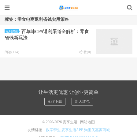
标签：零食电商返利省钱实用策略
百草味CPS返利渠道全解析：零食
返利资讯
省钱新玩法
阅读(114)
赞(
0
)
让生活更优惠 让创业更简单
APP下载
新人红包
© 2020-2026
麦享生活
网站地图
友情链接：
数字孪生
麦享生活APP
淘宝优惠券商城