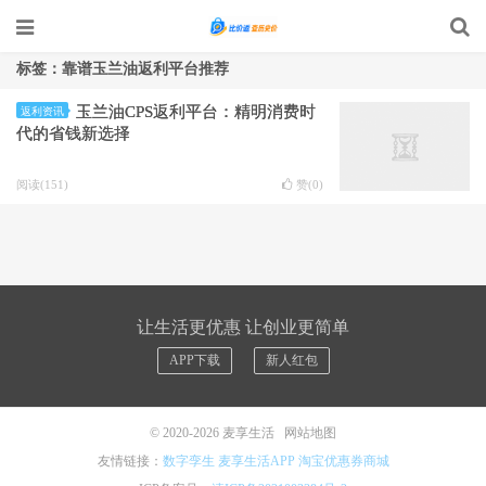
标签：靠谱玉兰油返利平台推荐
玉兰油CPS返利平台：精明消费时
返利资讯
代的省钱新选择
阅读(151)
赞(
0
)
让生活更优惠 让创业更简单
APP下载
新人红包
© 2020-2026
麦享生活
网站地图
友情链接：
数字孪生
麦享生活APP
淘宝优惠券商城