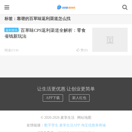
标签：靠谱的百草味返利渠道怎么找
百草味CPS返利渠道全解析：零食
返利资讯
省钱新玩法
阅读(114)
赞(
0
)
让生活更优惠 让创业更简单
APP下载
新人红包
© 2020-2026
麦享生活
网站地图
友情链接：
数字孪生
麦享生活APP
淘宝优惠券商城