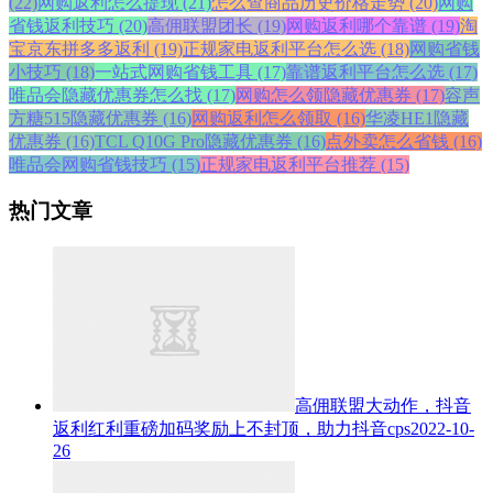
(22)
网购返利怎么提现 (21)
怎么查商品历史价格走势 (20)
网购
省钱返利技巧 (20)
高佣联盟团长 (19)
网购返利哪个靠谱 (19)
淘
宝京东拼多多返利 (19)
正规家电返利平台怎么选 (18)
网购省钱
小技巧 (18)
一站式网购省钱工具 (17)
靠谱返利平台怎么选 (17)
唯品会隐藏优惠券怎么找 (17)
网购怎么领隐藏优惠券 (17)
容声
方糖515隐藏优惠券 (16)
网购返利怎么领取 (16)
华凌HE1隐藏
优惠券 (16)
TCL Q10G Pro隐藏优惠券 (16)
点外卖怎么省钱 (16)
唯品会网购省钱技巧 (15)
正规家电返利平台推荐 (15)
热门文章
高佣联盟大动作，抖音
返利红利重磅加码奖励上不封顶，助力抖音cps
2022-10-
26