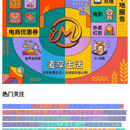
热门关注
高佣联盟 (123)
网购怎么省钱 (65)
正规返利平台怎么选 (56)
网
购隐藏优惠券怎么找 (40)
怎么查商品历史价格 (36)
网购省钱实
用技巧 (35)
网购返利省钱技巧 (35)
网购省钱技巧 (28)
怎么找网
购隐藏优惠券 (24)
网购省钱工具推荐 (24)
网购返利省钱方法