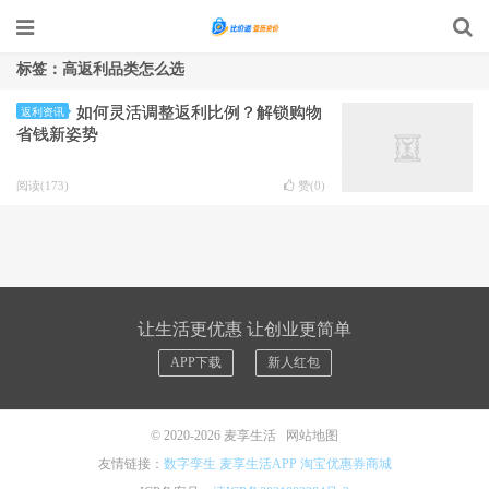
标签：高返利品类怎么选
如何灵活调整返利比例？解锁购物
返利资讯
省钱新姿势
阅读(173)
赞(
0
)
让生活更优惠 让创业更简单
APP下载
新人红包
© 2020-2026
麦享生活
网站地图
友情链接：
数字孪生
麦享生活APP
淘宝优惠券商城