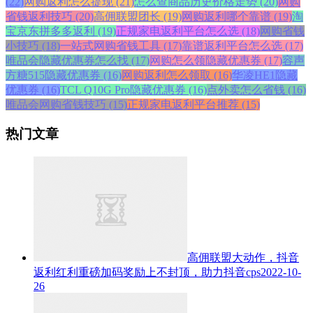
(22)
网购返利怎么提现 (21)
怎么查商品历史价格走势 (20)
网购
省钱返利技巧 (20)
高佣联盟团长 (19)
网购返利哪个靠谱 (19)
淘
宝京东拼多多返利 (19)
正规家电返利平台怎么选 (18)
网购省钱
小技巧 (18)
一站式网购省钱工具 (17)
靠谱返利平台怎么选 (17)
唯品会隐藏优惠券怎么找 (17)
网购怎么领隐藏优惠券 (17)
容声
方糖515隐藏优惠券 (16)
网购返利怎么领取 (16)
华凌HE1隐藏
优惠券 (16)
TCL Q10G Pro隐藏优惠券 (16)
点外卖怎么省钱 (16)
唯品会网购省钱技巧 (15)
正规家电返利平台推荐 (15)
热门文章
高佣联盟大动作，抖音
返利红利重磅加码奖励上不封顶，助力抖音cps
2022-10-
26