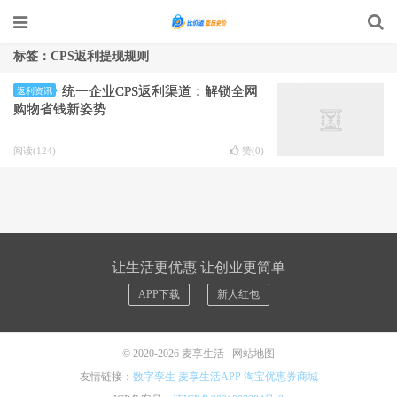
标签：CPS返利提现规则
统一企业CPS返利渠道：解锁全网
返利资讯
购物省钱新姿势
阅读(124)
赞(
0
)
让生活更优惠 让创业更简单
APP下载
新人红包
© 2020-2026
麦享生活
网站地图
友情链接：
数字孪生
麦享生活APP
淘宝优惠券商城