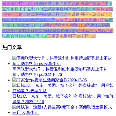
省钱返利技巧 (20)
高佣联盟团长 (19)
网购返利哪个靠谱 (19)
淘
宝京东拼多多返利 (19)
正规家电返利平台怎么选 (18)
网购省钱
小技巧 (18)
一站式网购省钱工具 (17)
靠谱返利平台怎么选 (17)
唯品会隐藏优惠券怎么找 (17)
网购怎么领隐藏优惠券 (17)
容声
方糖515隐藏优惠券 (16)
网购返利怎么领取 (16)
华凌HE1隐藏
优惠券 (16)
TCL Q10G Pro隐藏优惠券 (16)
点外卖怎么省钱 (16)
唯品会网购省钱技巧 (15)
正规家电返利平台推荐 (15)
热门文章
高佣联盟大动作，抖音返利红利重磅加码奖励上不封
顶，助力抖音cps
2022-10-26
商家合作
2020-12-06
日烧1亿！京东、美团、饿了么的“外卖核战”，用户如何
躺赢？
2025-05-10