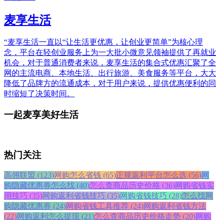
麦享生活
“麦享生活一直以“让生活更优惠，让创业更简单”为核心理
念，平台在轻创业服务上为一大批小微意见领袖提供了再就业
机会，对于普通消费者来说，麦享生活的集合式优惠汇聚了全
网的主流电商、本地生活、出行旅游、美食服务等平台，大大
降低了品牌方的流通成本，对于用户来说，提供优惠便利的同
时缩短了决策时间。
一起麦享美好生活
热门关注
高佣联盟 (123)
网购怎么省钱 (65)
正规返利平台怎么选 (56)
网
购隐藏优惠券怎么找 (40)
怎么查商品历史价格 (36)
网购省钱实
用技巧 (35)
网购返利省钱技巧 (35)
网购省钱技巧 (28)
怎么找网
购隐藏优惠券 (24)
网购省钱工具推荐 (24)
网购返利省钱方法
(22)
网购返利怎么提现 (21)
怎么查商品历史价格走势 (20)
网购