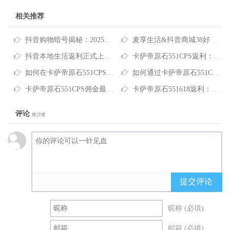
相关推荐
抖音购物暗号揭秘：2025年用这三个技巧+返利神器，低价漏洞价一网打尽！
麦享生活&抖音商城38好物节：一件立减不用凑 单品价格直降15%，还有订单返现！
抖音本地生活返利正式上线麦享生活！亿级流量！赚钱消费两不误！
卡萨帝原石551CPS返利：如何智慧购买高端冰箱省下数千元
如何在卡萨帝原石551CPS推广平台获取超值购物优惠
如何通过卡萨帝原石551CPS推广信息省下千元购机款
卡萨帝原石551CPS佣金最高怎么选？这样买更划算
卡萨帝原石551618返利：选购高端冰箱这样买更省钱
评论
抢沙发
提交评论
昵称 (必填)
邮箱 (必填)