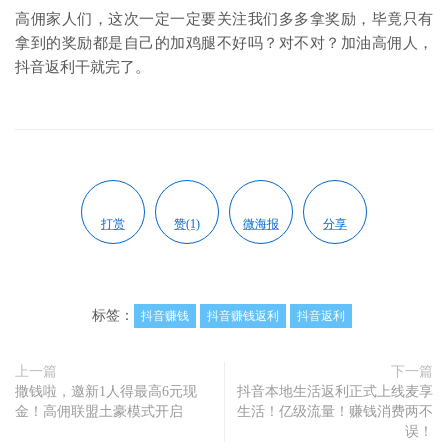
高佣家人们，这次一定一定要关注我们多多拿奖励，毕竟只有
拿到的奖励都是自己的加鸡腿不好吗？对不对？加油高佣人，
抖音返利干就完了。
打赏
赞(1)
微海报
分享
标签：
抖音赚钱
抖音赚钱返利
抖音返利
上一篇
下一篇
撒钱啦，邀新1人得最高6元现
抖音本地生活返利正式上线麦享
金！高佣联盟土豪模式开启
生活！亿级流量！赚钱消费两不
误！