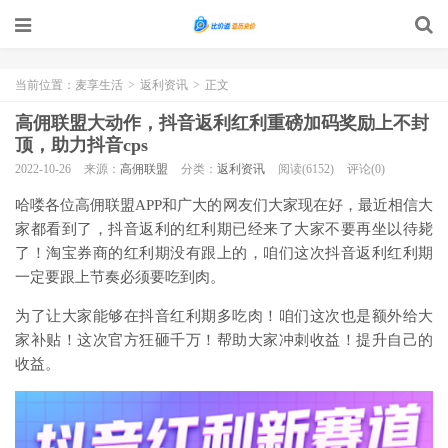
当前位置：
麦享生活
>
返利资讯
>
正文
高佣联盟大动作，抖音返利红利重磅加码奖励上不封
顶，助力抖音cps
2022-10-26
来源：
高佣联盟
分类：
返利资讯
阅读(6152)
评论(0)
哈喽各位高佣联盟APP和广大的网友们大家现在好，最近相信大
家都看到了，抖音返利的红利期已经来了大家不要再坐以待毙
了！淘宝券商的红利期没有跟上的，咱们这次抖音返利红利期
一定要跟上节奏必须要吃到肉。
为了让大家能够在抖音红利期多吃肉！咱们这次也是额外给大
家补贴！这次官方狂砸千万！帮助大家冲刺收益！提升自己的
收益。