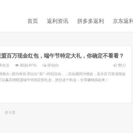
首页
返利资讯
拼多多返利
京东返
联盟百万现金红包，端午节特定大礼，你确定不看看？
享生活
阅读(4976)
评论(0)
赞(
1
)
情推出<因为有你 所以出“粽”>特别活动，，活动期间冲佣金，瓜分百万奖池现金
还可以赢高佣联盟端午特别定制礼盒，抓住这个机会，分享赚钱搞起来！
共 0 页