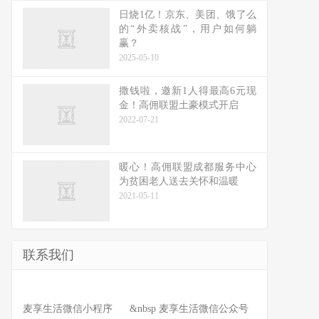
日烧1亿！京东、美团、饿了么
的“外卖核战”，用户如何躺
赢？
2025-05-10
撒钱啦，邀新1人得最高6元现
金！高佣联盟土豪模式开启
2022-07-21
暖心！高佣联盟成都服务中心
为贫困老人送去关怀和温暖
2021-05-11
联系我们
麦享生活微信小程序 &nbsp 麦享生活微信公众号