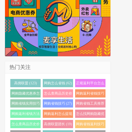
热门关注
高佣联盟 (123)
网购怎么省钱 (62)
正规返利平台怎么
选 (56)
网购隐藏优惠券怎
怎么查商品历史价
网购返利省钱技巧
么找 (38)
格 (36)
(35)
网购省钱实用技巧
网购省钱技巧 (27)
网购省钱工具推荐
(34)
(24)
网购返利省钱方法
网购返利怎么提现
怎么找网购隐藏优
(22)
(21)
惠券 (21)
怎么查商品历史价
高佣联盟团长 (19)
网购省钱返利技巧
格走势 (20)
(19)