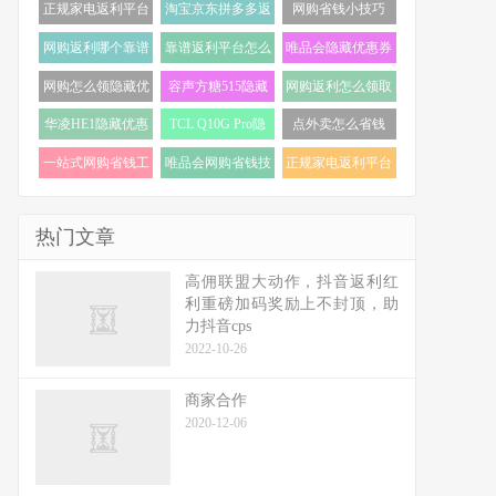
正规家电返利平台
淘宝京东拼多多返
网购省钱小技巧
怎么选 (18)
利 (18)
(18)
网购返利哪个靠谱
靠谱返利平台怎么
唯品会隐藏优惠券
(17)
选 (17)
怎么找 (17)
网购怎么领隐藏优
容声方糖515隐藏
网购返利怎么领取
惠券 (17)
优惠券 (16)
(16)
华凌HE1隐藏优惠
TCL Q10G Pro隐
点外卖怎么省钱
券 (16)
藏优惠券 (16)
(16)
一站式网购省钱工
唯品会网购省钱技
正规家电返利平台
具 (15)
巧 (15)
推荐 (15)
热门文章
高佣联盟大动作，抖音返利红
利重磅加码奖励上不封顶，助
力抖音cps
2022-10-26
商家合作
2020-12-06