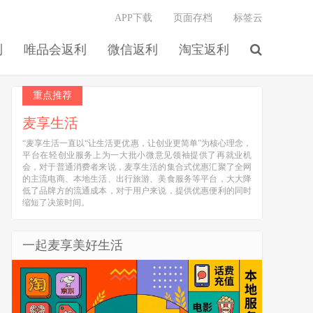
APP下载
页面存档
标签云
利
唯品会返利
微信返利
淘宝返利
重点推荐
麦享生活
“麦享生活一直以“让生活更优惠，让创业更简单”为核心理念，
平台在轻创业服务上为一大批小微意见领袖提供了再就业机
会，对于普通消费者来说，麦享生活的集合式优惠汇聚了全网
的主流电商、本地生活、出行旅游、美食服务等平台，大大降
低了品牌方的流通成本，对于用户来说，提供优惠便利的同时
缩短了决策时间。
一起麦享美好生活