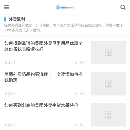
外卖返利
提供外卖返利教程，分享美团、饿了么外卖返利与红包优惠攻略，用麦享生活
APP 点外卖天天享返利。
如何找到靠谱的美团外卖母婴用品优惠？
这份省钱攻略请收好
阅读(73)
赞(
0
)
美团外卖药品购买流程：一文读懂如何省
钱购药
阅读(65)
赞(
0
)
如何买到划算的美团外卖生鲜水果特价
阅读(85)
赞(
0
)