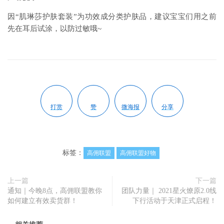
因“肌琳莎护肤套装”为功效成分类护肤品，建议宝宝们用之前
先在耳后试涂，以防过敏哦~
打赏
赞
微海报
分享
标签：
高佣联盟
高佣联盟好物
上一篇
下一篇
通知｜今晚8点，高佣联盟教你
团队力量｜ 2021星火燎原2.0线
如何建立有效卖货群！
下行活动于天津正式启程！