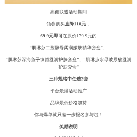
高佣联盟活动期间
领券购买
直降110元
，
69.9元即可
在原价179.9元的
“肌琳莎二裂酵母柔润嫩肤精华套盒”、
“肌琳莎深海鱼子臻颜凝润护肤套盒”、“肌琳莎水母玻尿酸凝润
护肤套盒”
三种规格中
任选2套
平台最爆活动推广
品牌最低价格加持
你与爆单就只差一步报名参与啦！
奖励说明