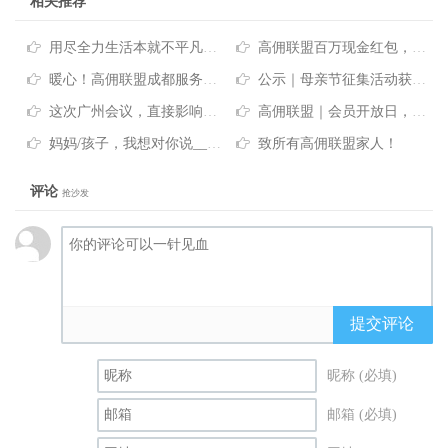
相关推荐
用尽全力生活本就不平凡—高佣联盟
高佣联盟百万现金红包，端午节特定大礼，你确定不看看？
暖心！高佣联盟成都服务中心为贫困老人送去关怀和温暖
公示｜母亲节征集活动获奖名单
这次广州会议，直接影响你下半年的整体收入！
高佣联盟｜会员开放日，大咖都说了些什么？
妈妈/孩子，我想对你说_____
致所有高佣联盟家人！
评论
抢沙发
提交评论
昵称 (必填)
邮箱 (必填)