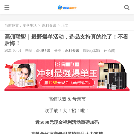
当前位置：
麦享生活
>
返利资讯
>
正文
高佣联盟｜最野爆单活动，选品支持真的绝了！不看
后悔！
2021-05-01
来源：
高佣联盟
分类：
返利资讯
阅读(3228)
评论(0)
高佣联盟 & 母亲节
联手放！大！招！啦！
近5000元现金福利活动重磅加码