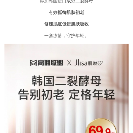
添加韩国进口成分二裂酵母
有效
抵御肌肤初老
修缓肌底促进肌肤吸收
一套冻龄，守护年轻。