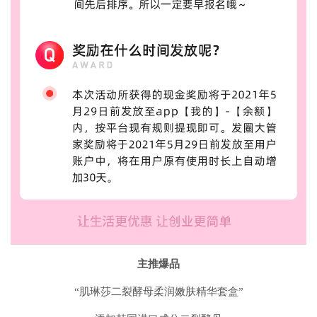
主推爆品
“肌琳莎二裂酵母柔润嫩肤精华套盒”