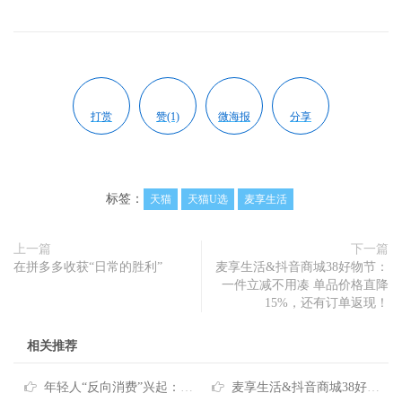
打赏
赞(1)
微海报
分享
标签：
天猫
天猫U选
麦享生活
上一篇
下一篇
在拼多多收获“日常的胜利”
麦享生活&抖音商城38好物节：
一件立减不用凑 单品价格直降
15%，还有订单返现！
相关推荐
年轻人“反向消费”兴起：不降品质只降花费，麦享生活成省钱新宠
麦享生活&抖音商城38好物节：一件立减不用凑 单品价格直降15%，还有订单返现！