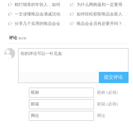
精打细算的年轻人，如何做到“精致省”？
为什么网购返利一定要用麦享生活？！
一文读懂唯品会满减活动规则：这样查优惠更省心
如何轻松获取唯品会新人优惠，开启省钱购物之旅
分享几个实用的唯品会会员省钱技巧
唯品会会员有必要开吗？看完这篇帮你省下冤枉钱
评论
抢沙发
提交评论
昵称 (必填)
邮箱 (必填)
网址