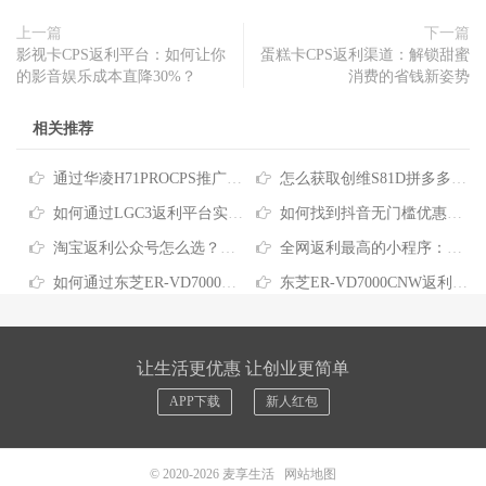
上一篇
下一篇
影视卡CPS返利平台：如何让你
蛋糕卡CPS返利渠道：解锁甜蜜
的影音娱乐成本直降30%？
消费的省钱新姿势
相关推荐
通过华凌H71PROCPS推广平台查询省钱信息，电商购物这样买更划算
怎么获取创维S81D拼多多返利？一文看懂网购省钱技巧
如何通过LGC3返利平台实现网购省钱最大化
如何找到抖音无门槛优惠券？实用省钱技巧分享
淘宝返利公众号怎么选？这几招帮你轻松省下购物钱
全网返利最高的小程序：开启购物省钱新范式
如何通过东芝ER-VD7000CNW返利小程序享受最大购物优惠
东芝ER-VD7000CNW返利优惠券：省心省钱的实用攻略
让生活更优惠 让创业更简单
APP下载
新人红包
© 2020-2026
麦享生活
网站地图