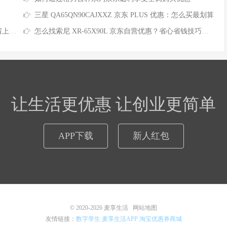
三星 QA65QN90CAJXXZ 京东 PLUS 优惠：怎么买最划算
千元
怎么找索尼 XR-65X90L 京东自营优惠？省心省钱技巧分享
让生活更优惠 让创业更简单
APP下载
新人红包
© 2020-2026
麦享生活
网站地图
友情链接：
数字孪生
麦享生活APP
淘宝优惠券商城