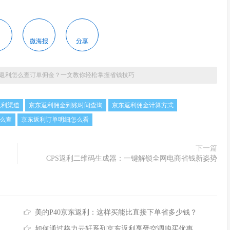
微海报
分享
返利怎么查订单佣金？一文教你轻松掌握省钱技巧
返利渠道
京东返利佣金到账时间查询
京东返利佣金计算方式
么查
京东返利订单明细怎么看
下一篇
CPS返利二维码生成器：一键解锁全网电商省钱新姿势
美的P40京东返利：这样买能比直接下单省多少钱？
如何通过格力云轩系列京东返利享受空调购买优惠