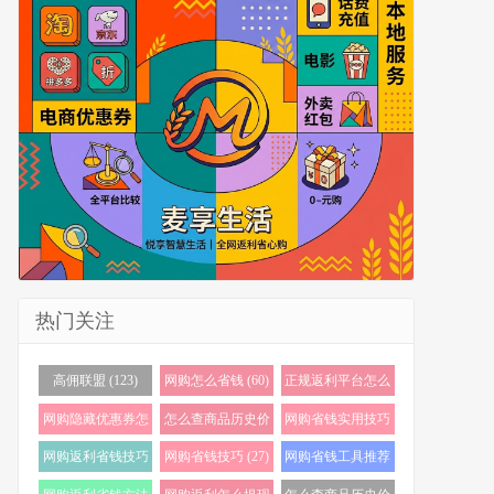
热门关注
高佣联盟 (123)
网购怎么省钱 (60)
正规返利平台怎么
选 (56)
网购隐藏优惠券怎
怎么查商品历史价
网购省钱实用技巧
么找 (38)
格 (35)
(32)
网购返利省钱技巧
网购省钱技巧 (27)
网购省钱工具推荐
(32)
(23)