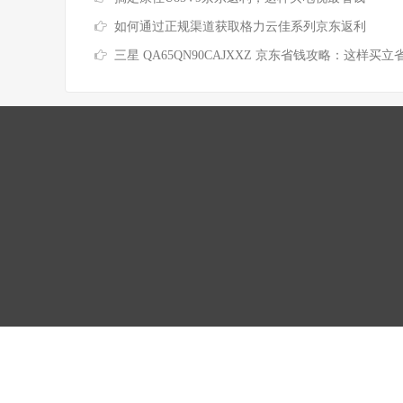
如何通过正规渠道获取格力云佳系列京东返利
三星 QA65QN90CAJXXZ 京东省钱攻略：这样买立省上