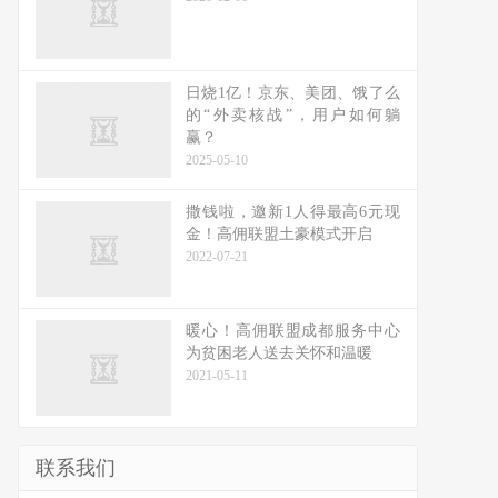
日烧1亿！京东、美团、饿了么
的“外卖核战”，用户如何躺
赢？
2025-05-10
撒钱啦，邀新1人得最高6元现
金！高佣联盟土豪模式开启
2022-07-21
暖心！高佣联盟成都服务中心
为贫困老人送去关怀和温暖
2021-05-11
联系我们