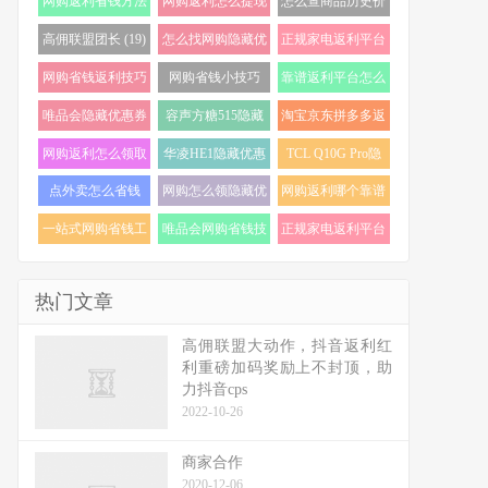
网购返利省钱方法
网购返利怎么提现
怎么查商品历史价
(22)
(21)
格走势 (20)
高佣联盟团长 (19)
怎么找网购隐藏优
正规家电返利平台
惠券 (19)
怎么选 (18)
网购省钱返利技巧
网购省钱小技巧
靠谱返利平台怎么
(18)
(18)
选 (17)
唯品会隐藏优惠券
容声方糖515隐藏
淘宝京东拼多多返
怎么找 (17)
优惠券 (16)
利 (16)
网购返利怎么领取
华凌HE1隐藏优惠
TCL Q10G Pro隐
(16)
券 (16)
藏优惠券 (16)
点外卖怎么省钱
网购怎么领隐藏优
网购返利哪个靠谱
(16)
惠券 (16)
(15)
一站式网购省钱工
唯品会网购省钱技
正规家电返利平台
具 (15)
巧 (15)
推荐 (15)
热门文章
高佣联盟大动作，抖音返利红
利重磅加码奖励上不封顶，助
力抖音cps
2022-10-26
商家合作
2020-12-06