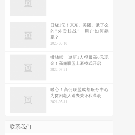
日烧1亿！京东、美团、饿了么
的“外卖核战”，用户如何躺
赢？
2025-05-10
撒钱啦，邀新1人得最高6元现
金！高佣联盟土豪模式开启
2022-07-21
暖心！高佣联盟成都服务中心
为贫困老人送去关怀和温暖
2021-05-11
联系我们