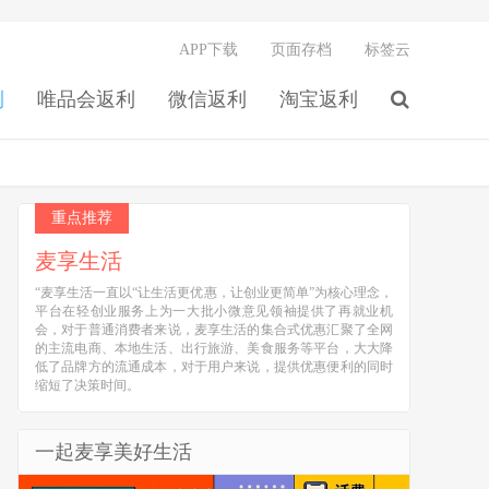
APP下载
页面存档
标签云
利
唯品会返利
微信返利
淘宝返利
重点推荐
麦享生活
“麦享生活一直以“让生活更优惠，让创业更简单”为核心理念，
平台在轻创业服务上为一大批小微意见领袖提供了再就业机
会，对于普通消费者来说，麦享生活的集合式优惠汇聚了全网
的主流电商、本地生活、出行旅游、美食服务等平台，大大降
低了品牌方的流通成本，对于用户来说，提供优惠便利的同时
缩短了决策时间。
一起麦享美好生活