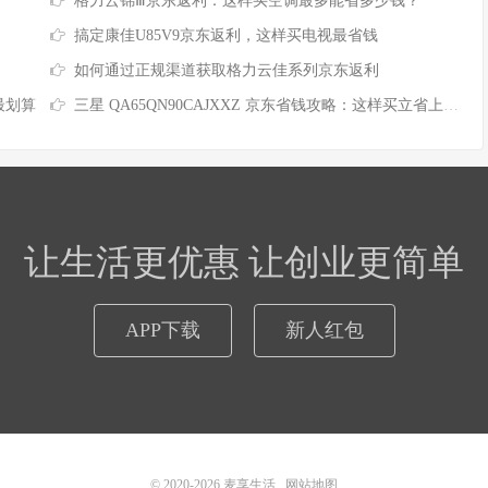
格力云锦Ⅲ京东返利：这样买空调最多能省多少钱？
搞定康佳U85V9京东返利，这样买电视最省钱
如何通过正规渠道获取格力云佳系列京东返利
买最划算
三星 QA65QN90CAJXXZ 京东省钱攻略：这样买立省上千元
让生活更优惠 让创业更简单
APP下载
新人红包
© 2020-2026
麦享生活
网站地图