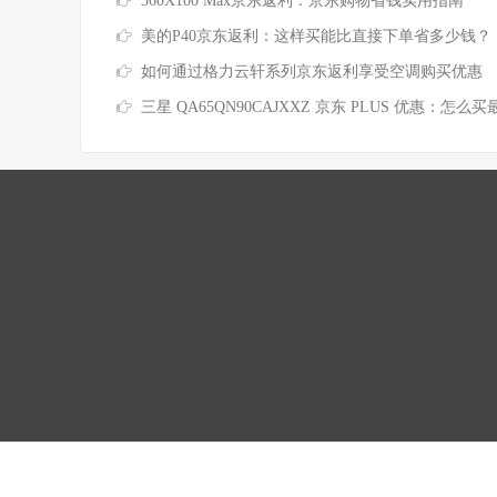
360X100 Max京东返利：京东购物省钱实用指南
美的P40京东返利：这样买能比直接下单省多少钱？
如何通过格力云轩系列京东返利享受空调购买优惠
三星 QA65QN90CAJXXZ 京东 PLUS 优惠：怎么