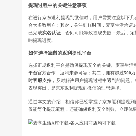
提现过程中的关键注意事项
在进行京东返利提现到微信时，用户需要注意以下几
合大多数用户；其次，关注到账时间，麦享生活承诺
已完成
实名认证
，否则可能导致提现失败；最后，定
响提现进度。
如何选择靠谱的返利提现平台
选择正规返利平台是确保提现安全的关键。麦享生活
平台
官方合作，返利来源可靠；其二，拥有超过
500
时客服支持
，及时解决用户提现过程中遇到的问题。
表现突出，是京东返利提现到微信的理想选择。
通过本文的介绍，相信你已经掌握了京东返利提现到
仅能简化提现流程，还能确保返利安全到账。立即体