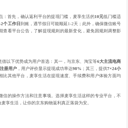
点：首先，确认返利平台的提现门槛，麦享生活的
10元
低门槛适
1-2个工作日
到账，遇节假日可能顺延1-2天；此外，确保微信账号
期查看平台公告，了解提现规则的最新变化，避免因规则调整影
凭借以下优势成为用户首选：其一，与京东、淘宝等
6大主流电商
万注册用户
，用户评价显示提现成功率达
98%
；其三，提供
7×24小
相比其他平台，麦享生活在提现速度、手续费和用户体验方面均
微信的操作方法和注意事项。选择麦享生活这样的专业平台，不
验麦享生活，让你的京东购物返利真正落袋为安。