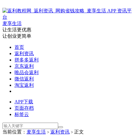
麦享生活
让生活更优惠
让创业更简单
首页
返利资讯
拼多多返利
京东返利
唯品会返利
微信返利
淘宝返利
APP下载
页面存档
标签云
当前位置：
麦享生活
返利资讯
正文
>
>