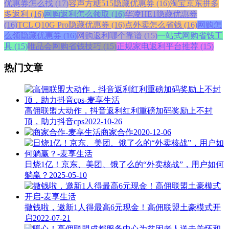
优惠券怎么找 (17)
容声方糖515隐藏优惠券 (16)
淘宝京东拼多
多返利 (16)
网购返利怎么领取 (16)
华凌HE1隐藏优惠券
(16)
TCL Q10G Pro隐藏优惠券 (16)
点外卖怎么省钱 (16)
网购怎
么领隐藏优惠券 (16)
网购返利哪个靠谱 (15)
一站式网购省钱工
具 (15)
唯品会网购省钱技巧 (15)
正规家电返利平台推荐 (15)
热门文章
高佣联盟大动作，抖音返利红利重磅加码奖励上不封
顶，助力抖音cps
2022-10-26
商家合作
2020-12-06
日烧1亿！京东、美团、饿了么的“外卖核战”，用户如何
躺赢？
2025-05-10
撒钱啦，邀新1人得最高6元现金！高佣联盟土豪模式开
启
2022-07-21