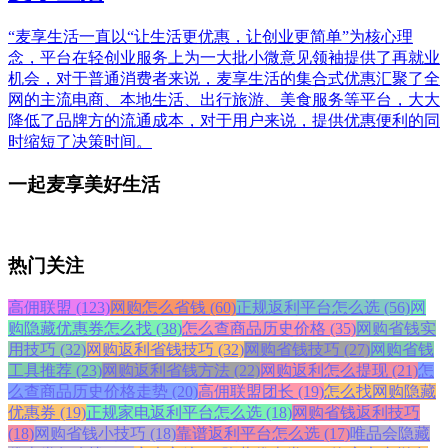
“麦享生活一直以“让生活更优惠，让创业更简单”为核心理
念，平台在轻创业服务上为一大批小微意见领袖提供了再就业
机会，对于普通消费者来说，麦享生活的集合式优惠汇聚了全
网的主流电商、本地生活、出行旅游、美食服务等平台，大大
降低了品牌方的流通成本，对于用户来说，提供优惠便利的同
时缩短了决策时间。
一起麦享美好生活
热门关注
高佣联盟 (123)
网购怎么省钱 (60)
正规返利平台怎么选 (56)
网
购隐藏优惠券怎么找 (38)
怎么查商品历史价格 (35)
网购省钱实
用技巧 (32)
网购返利省钱技巧 (32)
网购省钱技巧 (27)
网购省钱
工具推荐 (23)
网购返利省钱方法 (22)
网购返利怎么提现 (21)
怎
么查商品历史价格走势 (20)
高佣联盟团长 (19)
怎么找网购隐藏
优惠券 (19)
正规家电返利平台怎么选 (18)
网购省钱返利技巧
(18)
网购省钱小技巧 (18)
靠谱返利平台怎么选 (17)
唯品会隐藏