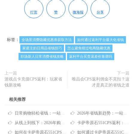
打赏
赞
微海报
分享
标签：
全场景消费隐藏优惠券获取方法
如何通过返利平台最大化省钱
家庭主妇日用品省钱技巧
怎么避免错过电商隐藏优惠
职场新人日常消费省钱攻略
返利平台买贵退差价靠谱吗
上一篇
下一篇
游戏点卡充值CPS返利：玩家省
唯品会CPS返利佣金不克扣？这
钱新攻略
才是真正的省钱之道
相关推荐
日常购物轻松省钱：一站式返利平台的实用价值解析
2026年省钱新趋势：一站式返利平台如何重构消费体验
从线上到线下：2026年购物省钱的核心逻辑与实践路径
卡萨帝原石551CPS返利：如何智慧购买高端冰箱省下数千元
如何在卡萨帝原石551CPS推广平台获取超值购物优惠
如何通过卡萨帝原石551CPS推广信息省下千元购机款