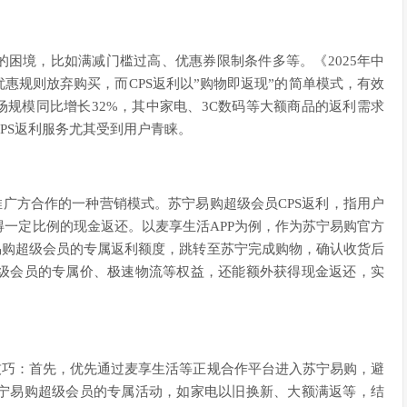
的困境，比如满减门槛过高、优惠券限制条件多等。《2025年中
惠规则放弃购买，而CPS返利以”购物即返现”的简单模式，有效
市场规模同比增长32%，其中家电、3C数码等大额商品的返利需求
PS返利服务尤其受到用户青睐。
广方合作的一种营销模式。苏宁易购超级会员CPS返利，指用户
一定比例的现金返还。以麦享生活APP为例，作为苏宁易购官方
易购超级会员的专属返利额度，跳转至苏宁完成购物，确认收货后
级会员的专属价、极速物流等权益，还能额外获得现金返还，实
技巧：首先，优先通过麦享生活等正规合作平台进入苏宁易购，避
宁易购超级会员的专属活动，如家电以旧换新、大额满返等，结