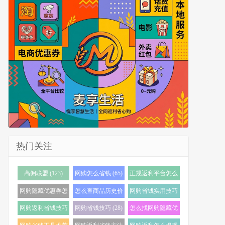
热门关注
高佣联盟 (123)
网购怎么省钱 (65)
正规返利平台怎么
选 (56)
网购隐藏优惠券怎
怎么查商品历史价
网购省钱实用技巧
么找 (40)
格 (36)
(35)
网购返利省钱技巧
网购省钱技巧 (28)
怎么找网购隐藏优
(35)
惠券 (24)