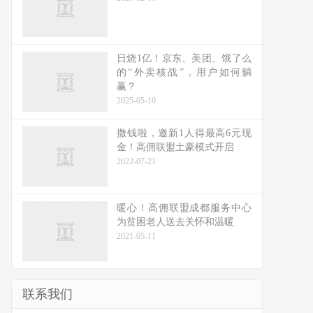
日烧1亿！京东、美团、饿了么
的“外卖核战”，用户如何躺
赢？
2025-05-10
撒钱啦，邀新1人得最高6元现
金！高佣联盟土豪模式开启
2022-07-21
暖心！高佣联盟成都服务中心
为贫困老人送去关怀和温暖
2021-05-11
联系我们