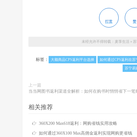
打赏
赞
未经允许不得转载：
麦享生活
»
苏
标签：
大额商品CPS返利平台选择
如何通过CPS返利在苏
苏宁易
上一篇
当当网图书返利渠道全解析：如何在购书时悄悄省下一笔
相关推荐
360X200 Max618返利：网购省钱实用攻略
如何通过360X100 Max高佣金返利实现网购更省钱