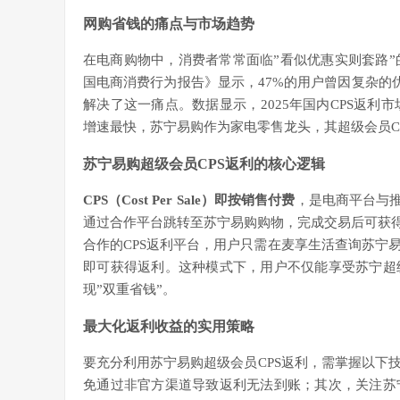
网购省钱的痛点与市场趋势
在电商购物中，消费者常常面临”看似优惠实则套路”
国电商消费行为报告》显示，47%的用户曾因复杂的优
解决了这一痛点。数据显示，2025年国内CPS返利
增速最快，苏宁易购作为家电零售龙头，其超级会员C
苏宁易购超级会员CPS返利的核心逻辑
CPS（Cost Per Sale）即按销售付费
，是电商平台与推
通过合作平台跳转至苏宁易购购物，完成交易后可获得
合作的CPS返利平台，用户只需在麦享生活查询苏宁
即可获得返利。这种模式下，用户不仅能享受苏宁超
现”双重省钱”。
最大化返利收益的实用策略
要充分利用苏宁易购超级会员CPS返利，需掌握以下
免通过非官方渠道导致返利无法到账；其次，关注苏