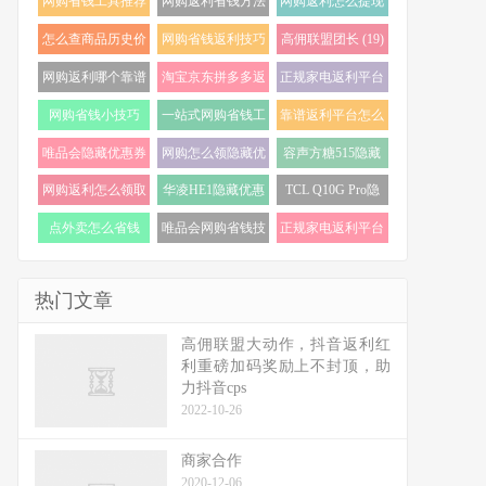
网购省钱工具推荐
网购返利省钱方法
网购返利怎么提现
(24)
(22)
(21)
怎么查商品历史价
网购省钱返利技巧
高佣联盟团长 (19)
格走势 (20)
(20)
网购返利哪个靠谱
淘宝京东拼多多返
正规家电返利平台
(19)
利 (19)
怎么选 (18)
网购省钱小技巧
一站式网购省钱工
靠谱返利平台怎么
(18)
具 (17)
选 (17)
唯品会隐藏优惠券
网购怎么领隐藏优
容声方糖515隐藏
怎么找 (17)
惠券 (17)
优惠券 (16)
网购返利怎么领取
华凌HE1隐藏优惠
TCL Q10G Pro隐
(16)
券 (16)
藏优惠券 (16)
点外卖怎么省钱
唯品会网购省钱技
正规家电返利平台
(16)
巧 (15)
推荐 (15)
热门文章
高佣联盟大动作，抖音返利红
利重磅加码奖励上不封顶，助
力抖音cps
2022-10-26
商家合作
2020-12-06